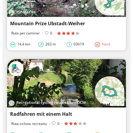
Itineraries
Mountain Prize Ubstadt-Weiher
Ruta per caminar
·
0
·
14,4 km
263 m
03h19
Hard
Recreational cycling routes from OCM
Radfahren mit einem Halt
Ruta ciclista recreatiu
·
0
·