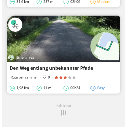
31,6 km
237 m
02h06
Medium
Itineraries
Den Weg entlang unbekannter Pfade
Ruta per caminar
·
0
·
1,98 km
11 m
00h24
Easy
Publicitat