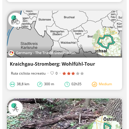
Germany - The Travel Destination
Kraichgau-Stromberg: Wohlfühl-Tour
Ruta ciclista recreatiu
·
0
·
38,8 km
300 m
02h35
Medium