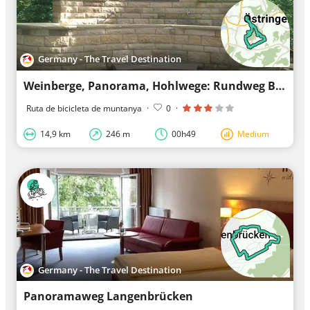
Germany - The Travel Destination
Weinberge, Panorama, Hohlwege: Rundweg Bad Schönborn - Zeutern
Ruta de bicicleta de muntanya
·
0
·
14,9 km
246 m
00h49
Medium
Germany - The Travel Destination
Panoramaweg Langenbrücken