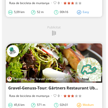
Ruta de bicicleta de muntanya
·
0
·
5,09 km
52 m
00h16
Easy
Publicitat
Germany - The Travel Destination
Gravel-Genuss-Tour: Gärtners Restaurant Ubstadt-Weiher
Ruta de bicicleta de muntanya
·
0
·
45,6 km
571 m
02h31
Medium