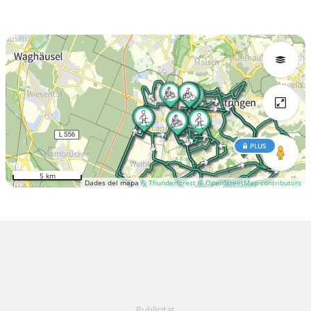
PLUS
5 km
Dades del mapa
© Thunderforest
© OpenStreetMap contributors
Publicitat