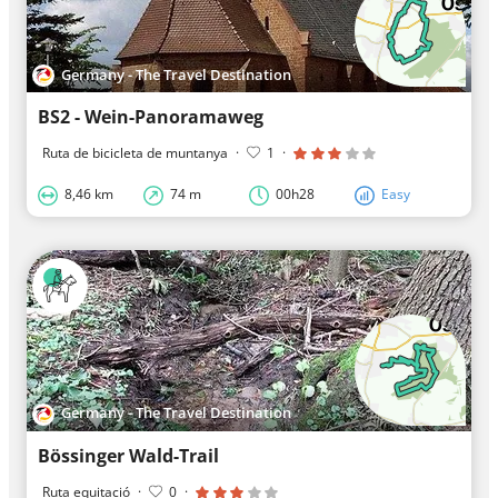
Germany - The Travel Destination
BS2 - Wein-Panoramaweg
Ruta de bicicleta de muntanya
·
1
·
8,46 km
74 m
00h28
Easy
Germany - The Travel Destination
Bössinger Wald-Trail
Ruta equitació
·
0
·