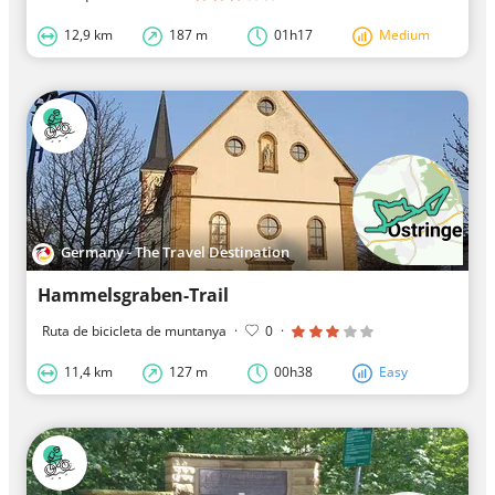
12,9 km
187 m
01h17
Medium
Germany - The Travel Destination
Hammelsgraben-Trail
Ruta de bicicleta de muntanya
·
0
·
11,4 km
127 m
00h38
Easy