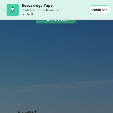
Descarrega l'app
OBRIR APP
RouteYou mai no havia estat
tan fàcil
- SELECTION -