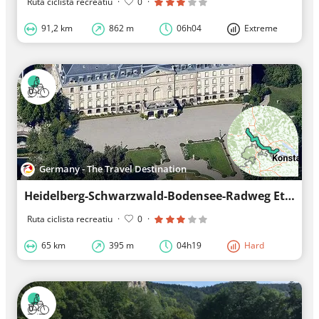
Ruta ciclista recreatiu
·
0
·
91,2 km
862 m
06h04
Extreme
Germany - The Travel Destination
Heidelberg-Schwarzwald-Bodensee-Radweg Etappe 6
Ruta ciclista recreatiu
·
0
·
65 km
395 m
04h19
Hard