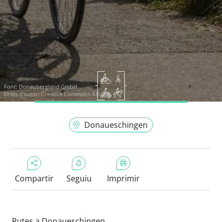
Font:
Donaubergland GmbH
Drets d'autor: Creative Commons 4.0
Donaueschingen
Compartir
Seguiu
Imprimir
Rutes a Donaueschingen