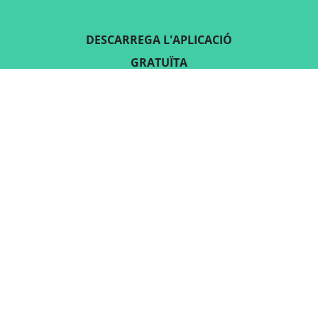
DESCARREGA L'APLICACIÓ
GRATUÏTA
SEGUEIX-NOS