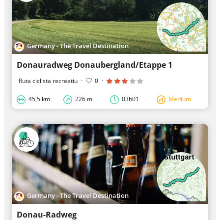
Germany - The Travel Destination
Donauradweg Donaubergland/Etappe 1
Ruta ciclista recreatiu
·
0
·
45,5 km
226 m
03h01
Medium
Germany - The Travel Destination
Donau-Radweg