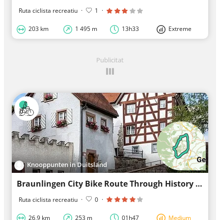
Ruta ciclista recreatiu
·
1
·
203 km
1 495 m
13h33
Extreme
Publicitat
Knooppunten in Duitsland
Braunlingen City Bike Route Through History and Nature
Ruta ciclista recreatiu
·
0
·
26,9 km
253 m
01h47
Medium