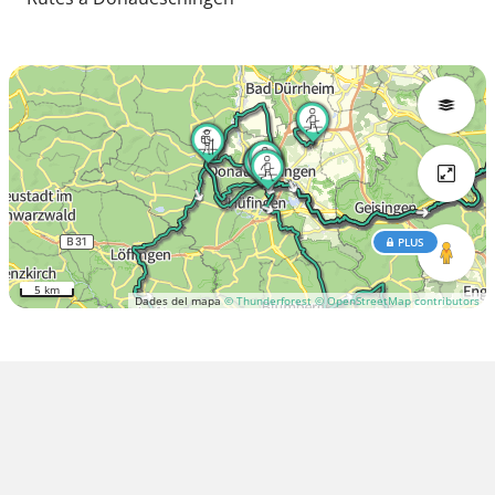
PLUS
5 km
Dades del mapa
© Thunderforest
© OpenStreetMap contributors