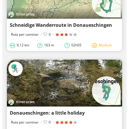
Itineraries
Schneidige Wanderroute in Donaueschingen
Ruta per caminar
·
0
·
9,12 km
163 m
02h05
Medium
Itineraries
Donaueschingen: a little holiday
Ruta per caminar
·
0
·