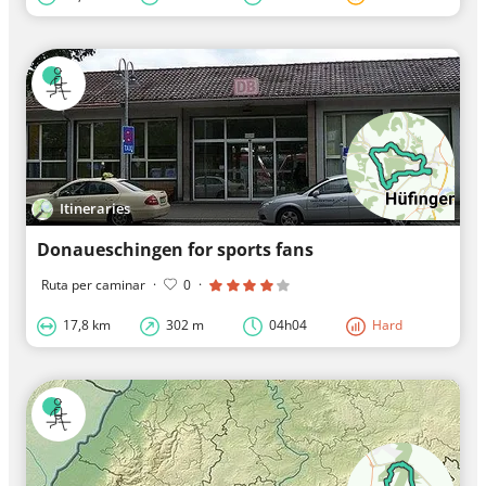
Itineraries
Donaueschingen for sports fans
Ruta per caminar
·
0
·
17,8 km
302 m
04h04
Hard