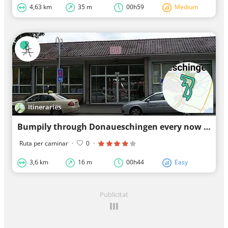
4,63 km
35 m
00h59
Medium
Itineraries
Bumpily through Donaueschingen every now and then
Ruta per caminar
·
0
·
3,6 km
16 m
00h44
Easy
Publicitat