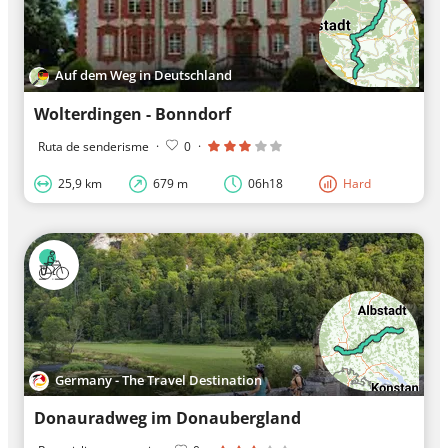
Auf dem Weg in Deutschland
Wolterdingen - Bonndorf
Ruta de senderisme
·
0
·
25,9 km
679 m
06h18
Hard
Germany - The Travel Destination
Donauradweg im Donaubergland