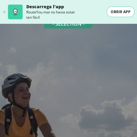
Descarrega l'app
OBRIR APP
RouteYou mai no havia estat
tan fàcil
- SELECTION -