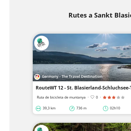
Rutes a Sankt Blasi
Germany - The Travel Destination
RouteWT 12 - St. Blasierland-Schluchsee
Ruta de bicicleta de muntanya
·
0
·
39,3 km
736 m
02h10