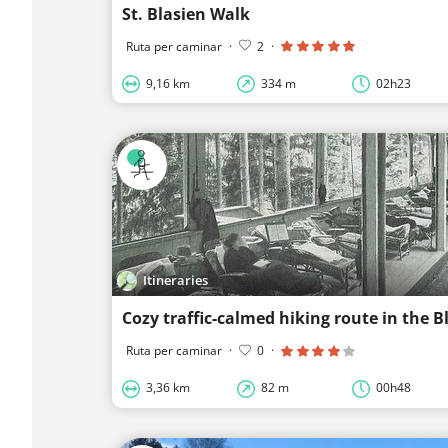
St. Blasien Walk
Ruta per caminar
·
2
·
9,16 km
334 m
02h23
Itineraries
Cozy traffic-calmed hiking route in the B
Ruta per caminar
·
0
·
3,36 km
82 m
00h48