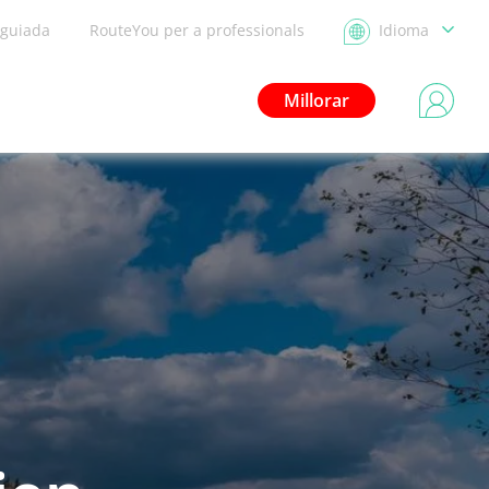
 guiada
RouteYou per a professionals
Idioma
Millorar