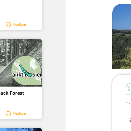
Medium
lack Forest
Tr
Medium