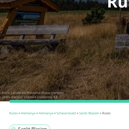
Ru
Font:
Landkreis Waldshut (Klaus Hansen)
Drets d'autor: Creative Commons 4.0
Rutes
»
Alemanya
»
Alemanya
»
Schwarzwald
»
Sankt Blasien
» Rutes