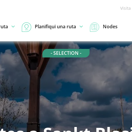
Visita
ruta
Planifiqui una ruta
Nodes
- SELECTION -