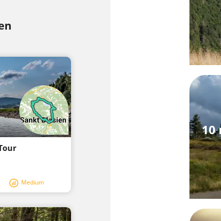
en
10 
-Tour
Medium