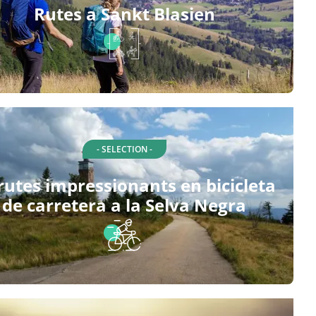
Rutes a Sankt Blasien
- SELECTION -
rutes impressionants en bicicleta
de carretera a la Selva Negra