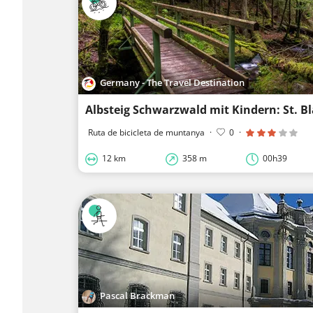
Germany - The Travel Destination
Ruta de bicicleta de muntanya
·
0
·
12 km
358 m
00h39
Pascal Brackman