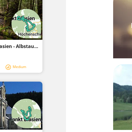
Albsteig Schwarzwald mit Kindern: St. Blasien - Albstausee - Häusern - St. Blasien
Medium