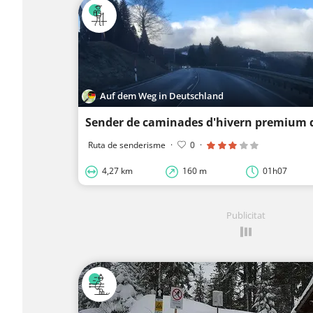
Auf dem Weg in Deutschland
Ruta de senderisme
·
0
·
4,27 km
160 m
01h07
Publicitat