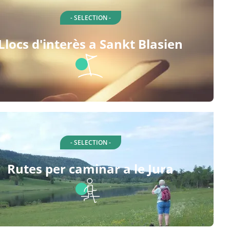
- SELECTION -
Llocs d'interès a Sankt Blasien
- SELECTION -
Rutes per caminar a le Jura