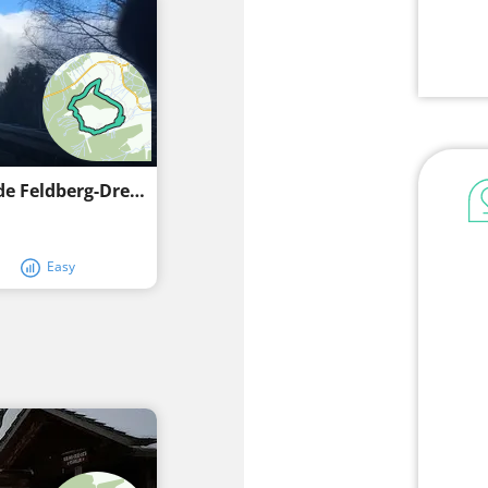
Sender de caminades d'hivern premium de Feldberg-Drehkopfrunde
Easy