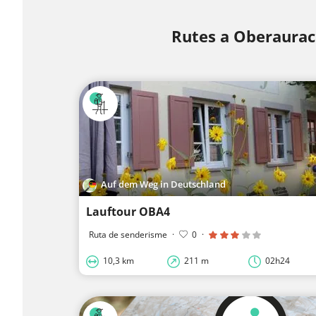
Rutes a Oberaura
Auf dem Weg in Deutschland
Lauftour OBA4
Ruta de senderisme
·
0
·
10,3 km
211 m
02h24