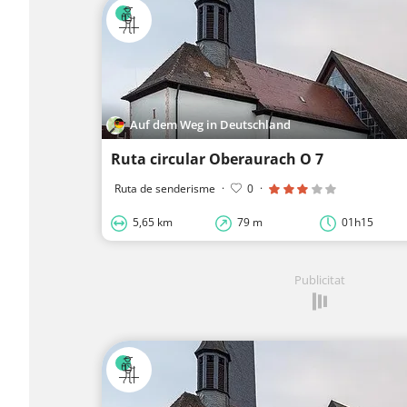
Auf dem Weg in Deutschland
Ruta circular Oberaurach O 7
Ruta de senderisme
·
0
·
5,65 km
79 m
01h15
Publicitat