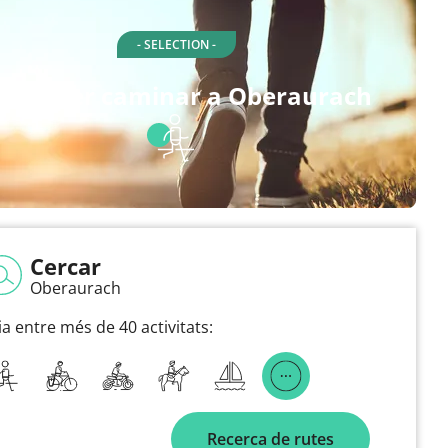
- SELECTION -
utes per caminar a Oberaurach
Cercar
Oberaurach
ia entre més de 40 activitats:
Recerca de rutes