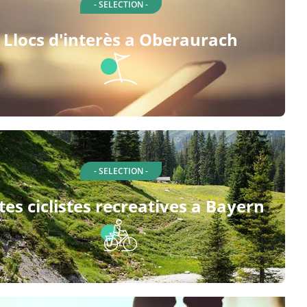
- SELECTION -
Llocs d'interès a Oberaurach
- SELECTION -
tes ciclistes recreatives a Bayern