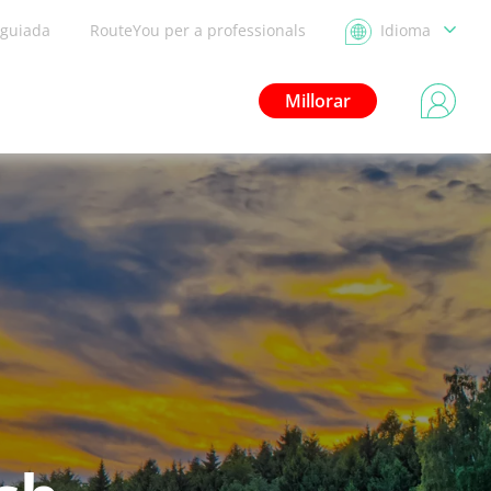
 guiada
RouteYou per a professionals
Idioma
Millorar