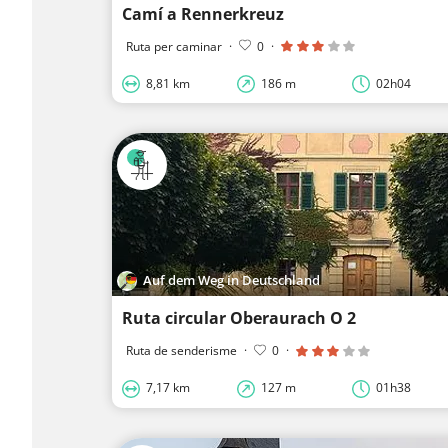
Camí a Rennerkreuz
Ruta per caminar
·
0
·
8,81 km
186 m
02h04
Auf dem Weg in Deutschland
Ruta circular Oberaurach O 2
Ruta de senderisme
·
0
·
7,17 km
127 m
01h38