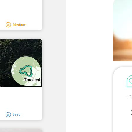
Medium
R
Tr
Easy