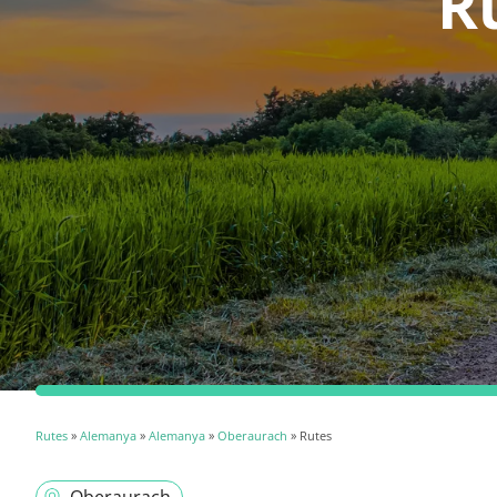
R
Rutes
»
Alemanya
»
Alemanya
»
Oberaurach
» Rutes