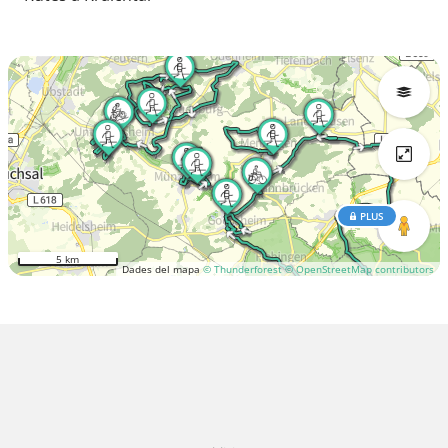
PLUS
5 km
Dades del mapa
© Thunderforest
© OpenStreetMap contributors