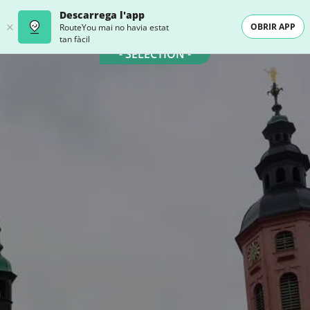
Descarrega l'app
OBRIR APP
RouteYou mai no havia estat
tan fàcil
- SELECTION -