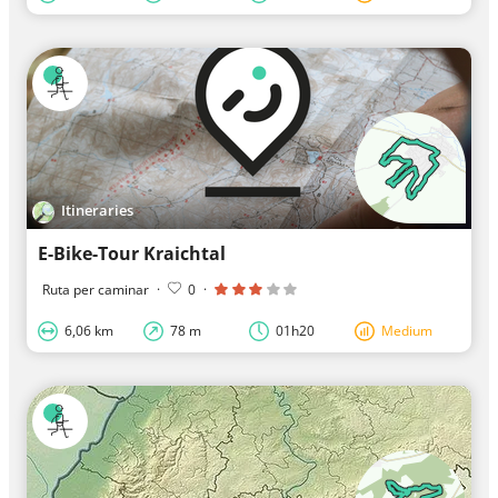
Itineraries
E-Bike-Tour Kraichtal
Ruta per caminar
·
0
·
6,06 km
78 m
01h20
Medium