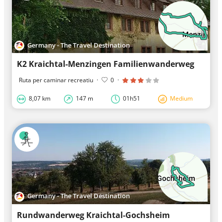
Germany - The Travel Destination
K2 Kraichtal-Menzingen Familienwanderweg
Ruta per caminar recreatiu
·
0
·
8,07 km
147 m
01h51
Medium
Germany - The Travel Destination
Rundwanderweg Kraichtal-Gochsheim