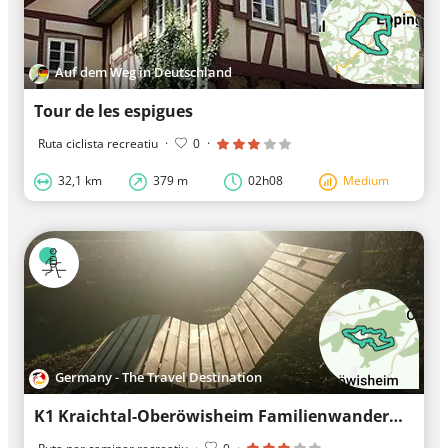
Auf dem Weg in Deutschland
Tour de les espigues
Ruta ciclista recreatiu
·
0
·
32,1 km
379 m
02h08
Medium
Germany - The Travel Destination
K1 Kraichtal-Oberöwisheim Familienwanderweg