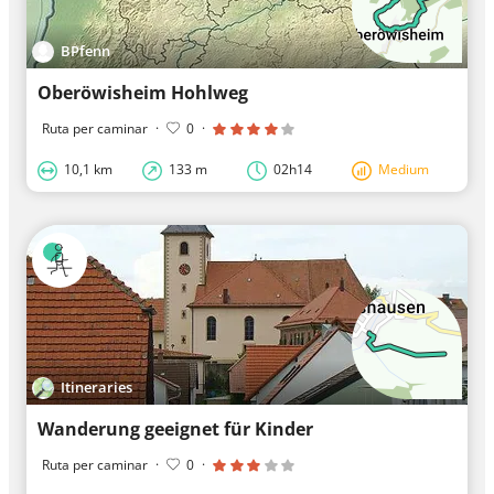
BPfenn
Oberöwisheim Hohlweg
Ruta per caminar
·
0
·
10,1 km
133 m
02h14
Medium
Itineraries
Wanderung geeignet für Kinder
Ruta per caminar
·
0
·