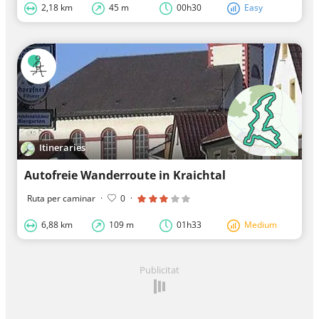
2,18 km
45 m
00h30
Easy
Itineraries
Autofreie Wanderroute in Kraichtal
Ruta per caminar
·
0
·
6,88 km
109 m
01h33
Medium
Publicitat