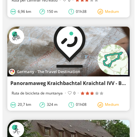
Ruta per caminar recreatiu
·
0
·
6,96 km
150 m
01h38
Medium
Germany - The Travel Destination
Panoramaweg Kraichbachtal Kraichtal IVV - Besenhex (Langroute)
Ruta de bicicleta de muntanya
·
0
·
20,7 km
324 m
01h08
Medium