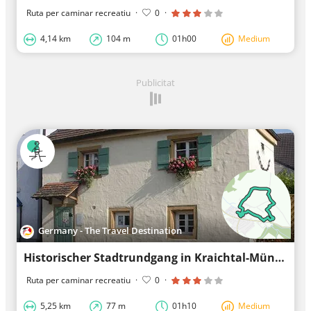
Ruta per caminar recreatiu
·
0
·
4,14 km
104 m
01h00
Medium
Publicitat
Germany - The Travel Destination
Historischer Stadtrundgang in Kraichtal-Münzesheim
Ruta per caminar recreatiu
·
0
·
5,25 km
77 m
01h10
Medium