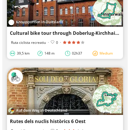
Knooppunten in Duitsland
Cultural bike tour through Doberlug-Kirchhain
Ruta ciclista recreatiu
·
0
·
39,5 km
148 m
02h37
Medium
Auf dem Weg in Deutschland
Rutes dels nuclis històrics 6 Oest