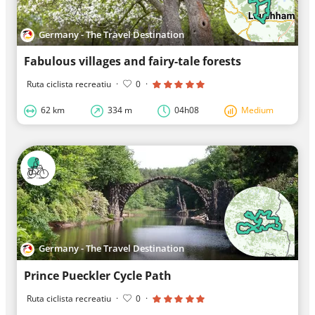
Germany - The Travel Destination
Fabulous villages and fairy-tale forests
Ruta ciclista recreatiu
·
0
·
62 km
334 m
04h08
Medium
Germany - The Travel Destination
Prince Pueckler Cycle Path
Ruta ciclista recreatiu
·
0
·