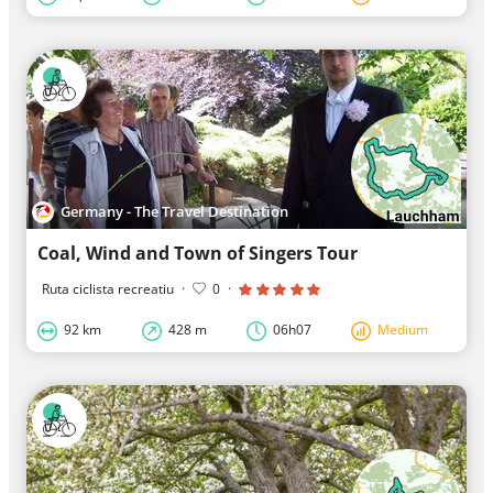
Germany - The Travel Destination
Coal, Wind and Town of Singers Tour
Ruta ciclista recreatiu
·
0
·
92 km
428 m
06h07
Medium