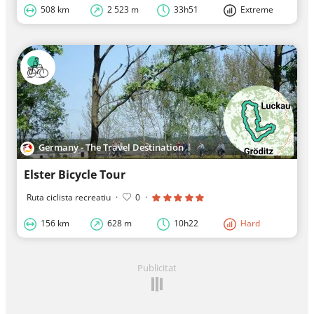
508 km
2 523 m
33h51
Extreme
Germany - The Travel Destination
Elster Bicycle Tour
Ruta ciclista recreatiu
·
0
·
156 km
628 m
10h22
Hard
Publicitat