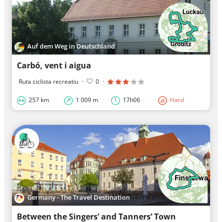
Auf dem Weg in Deutschland
Carbó, vent i aigua
Ruta ciclista recreatiu
·
0
·
257 km
1 009 m
17h06
Hard
Germany - The Travel Destination
Between the Singers’ and Tanners’ Town