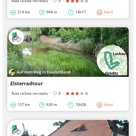
Ruta ciclista recreatiu
·
0
·
214 km
994 m
14h17
Hard
Auf dem Weg in Deutschland
Elsterradtour
Ruta ciclista recreatiu
·
0
·
157 km
630 m
10h28
Hard