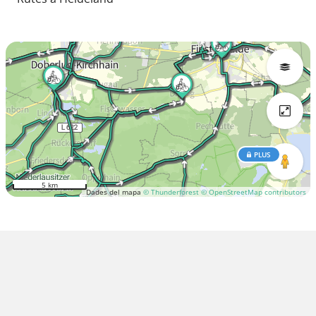
PLUS
5 km
Dades del mapa
© Thunderforest
© OpenStreetMap contributors