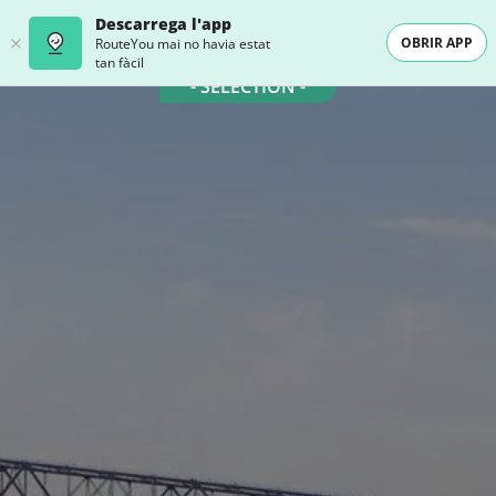
Descarrega l'app
OBRIR APP
RouteYou mai no havia estat
tan fàcil
- SELECTION -