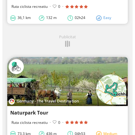
Ruta ciclista recreatiu
·
0
·
36,1 km
132 m
02h24
Easy
Publicitat
Germany - The Travel Destination
Naturpark Tour
Ruta ciclista recreatiu
·
0
·
73,3 km
436 m
04h53
Medium