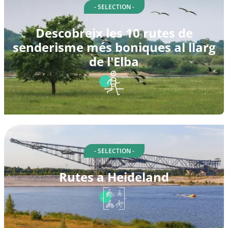
- SELECTION -
Descobreix les 10 rutes de
senderisme més boniques al llarg
de l'Elba
- SELECTION -
Rutes a Heideland