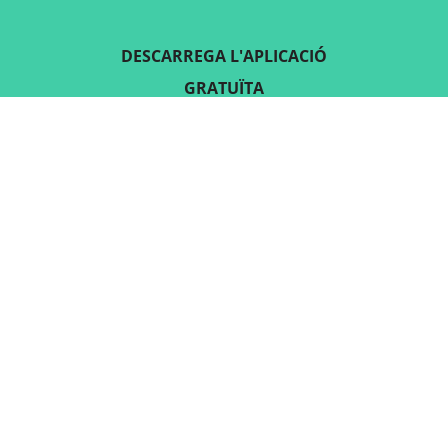
DESCARREGA L'APLICACIÓ
GRATUÏTA
SEGUEIX-NOS