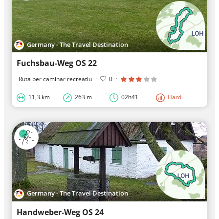
Germany - The Travel Destination
Fuchsbau-Weg OS 22
Ruta per caminar recreatiu
·
0
·
11,3 km
263 m
02h41
Hard
Germany - The Travel Destination
Handweber-Weg OS 24