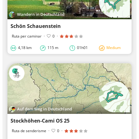
Wandern in Deutschland
Schön Schauenstein
Ruta per caminar
·
0
·
4,18 km
115 m
01h01
Medium
Auf dem Weg in Deutschland
Stockhöhen-Cami OS 25
Ruta de senderisme
·
0
·