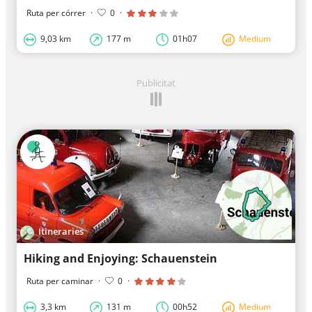
Ruta per córrer
·
0
·
9,03 km
177 m
01h07
Medium
Publicitat
Itineraries
Hiking and Enjoying: Schauenstein
Ruta per caminar
·
0
·
3,3 km
131 m
00h52
Medium