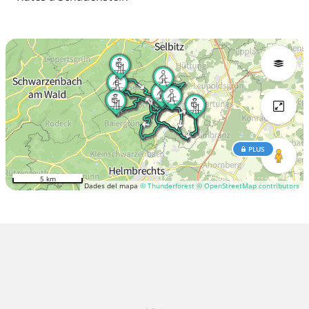
PLUS
5 km
Dades del mapa
© Thunderforest
© OpenStreetMap contributors