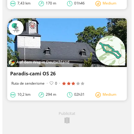
7,43 km
170 m
01h46
Medium
Auf dem Weg in Deutschland
Paradis-cami OS 26
Ruta de senderisme
·
0
·
10,2 km
294 m
02h31
Medium
Publicitat