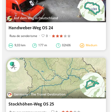
Auf dem Weg in Deutschland
Handweber-Weg OS 24
Ruta de senderisme
·
0
·
9,03 km
177 m
02h06
Medium
Germany - The Travel Destination
Stockhöhen-Weg OS 25