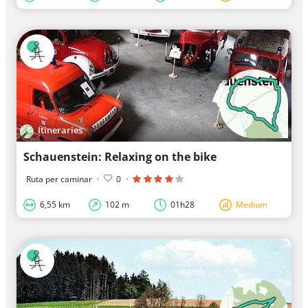
Itineraries
Schauenstein: Relaxing on the bike
Ruta per caminar
·
0
·
6,55 km
102 m
01h28
Medium