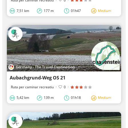
Ruta per caminar recreatiu
·
0
·
7,51 km
177 m
01h47
Medium
Germany - The Travel Destination
Aubachgrund-Weg OS 21
Ruta per caminar recreatiu
·
0
·
5,42 km
139 m
01h18
Medium