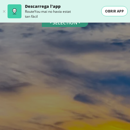
Descarrega l'app
OBRIR APP
RouteYou mai no havia estat
tan fàcil
- SELECTION -