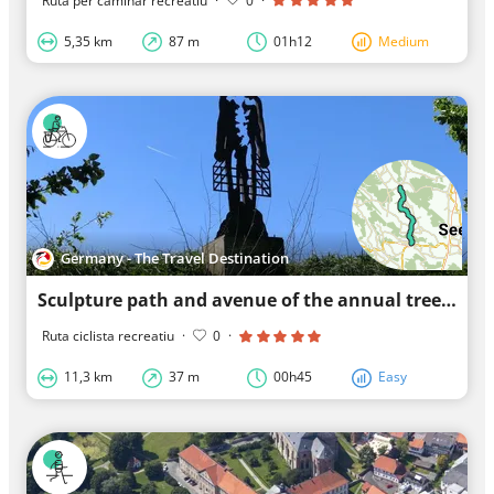
Ruta per caminar recreatiu
·
0
·
5,35 km
87 m
01h12
Medium
Germany - The Travel Destination
Sculpture path and avenue of the annual trees
Ruta ciclista recreatiu
·
0
·
11,3 km
37 m
00h45
Easy