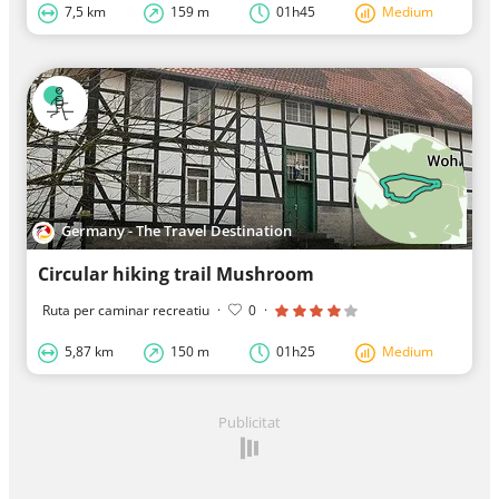
7,5 km
159 m
01h45
Medium
Germany - The Travel Destination
Circular hiking trail Mushroom
Ruta per caminar recreatiu
·
0
·
5,87 km
150 m
01h25
Medium
Publicitat