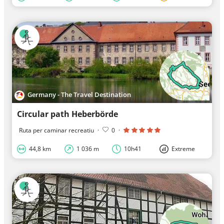
Germany - The Travel Destination
Circular path Heberbörde
Ruta per caminar recreatiu
·
0
·
44,8 km
1 036 m
10h41
Extreme