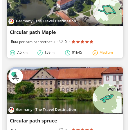
Germany - The Travel Destination
Circular path Maple
Ruta per caminar recreatiu
·
0
·
7,5 km
159 m
01h45
Medium
Germany - The Travel Destination
Circular path spruce