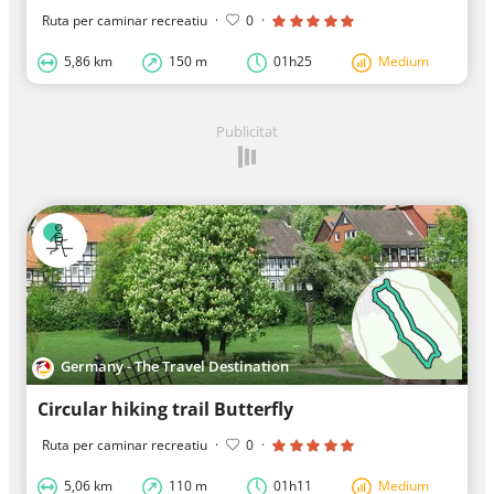
Ruta per caminar recreatiu
·
0
·
5,86 km
150 m
01h25
Medium
Publicitat
Germany - The Travel Destination
Circular hiking trail Butterfly
Ruta per caminar recreatiu
·
0
·
5,06 km
110 m
01h11
Medium