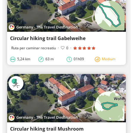
Germany - The Travel Destination
Circular hiking trail Gabelweihe
Ruta per caminar recreatiu
·
0
·
5,24 km
63 m
01h09
Medium
Germany - The Travel Destination
Circular hiking trail Mushroom