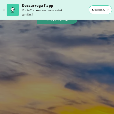
Descarrega l'app
OBRIR APP
RouteYou mai no havia estat
tan fàcil
- SELECTION -