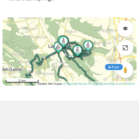
PLUS
5 km
Dades del mapa
© Thunderforest
© OpenStreetMap contributors