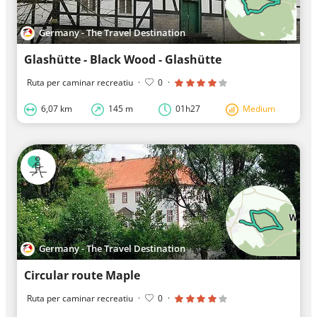
Germany - The Travel Destination
Glashütte - Black Wood - Glashütte
Ruta per caminar recreatiu
·
0
·
6,07 km
145 m
01h27
Medium
Germany - The Travel Destination
Circular route Maple
Ruta per caminar recreatiu
·
0
·