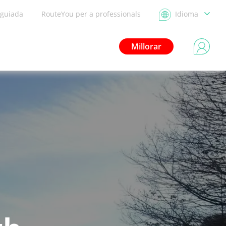
 guiada
RouteYou per a professionals
Idioma
Millorar