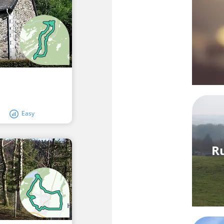
Easy
R