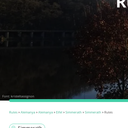
R
Font:
kristeltassignon
Rutes
»
Alemanya
»
Alemanya
»
Eifel
»
Simmerath
»
Simmerath
» Rutes