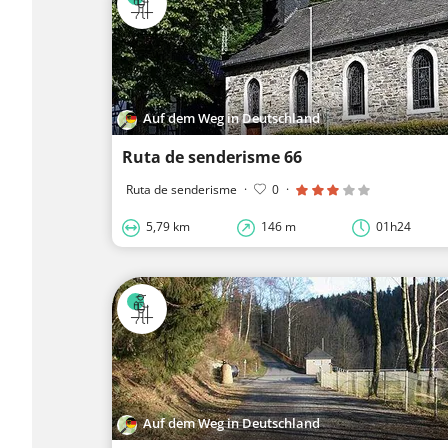
Auf dem Weg in Deutschland
Ruta de senderisme 66
Ruta de senderisme
·
0
·
5,79 km
146 m
01h24
Auf dem Weg in Deutschland