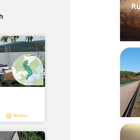
Ru
h
Medium