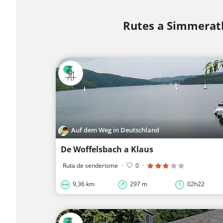
Rutes a Simmerat
Auf dem Weg in Deutschland
De Woffelsbach a Klaus
Ruta de senderisme
·
0
·
9,36 km
297 m
02h22