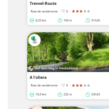
Trevvel-Route
Ruta de senderisme
·
0
·
6,33 km
104 m
01h26
Auf dem Weg in Deutschland
A l'oliera
Ruta de senderisme
·
0
·
10,9 km
232 m
02h33