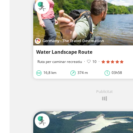
Germany - The Travel Destination
Water Landscape Route
Ruta per caminar recreatiu
·
10
·
16,8 km
374 m
03h58
Publicitat