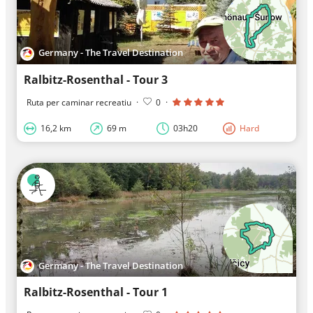
Germany - The Travel Destination
Ralbitz-Rosenthal - Tour 3
Ruta per caminar recreatiu
·
0
·
16,2 km
69 m
03h20
Hard
Germany - The Travel Destination
Ralbitz-Rosenthal - Tour 1