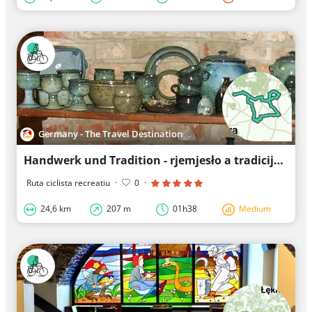
Germany - The Travel Destination
Handwerk und Tradition - rjemjesło a tradicija
Ruta ciclista recreatiu
·
0
·
24,6 km
207 m
01h38
Medium