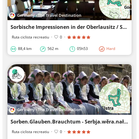
Germany - The Travel Destination
Sorbische Impressionen in der Oberlausitz / Serbske impresije w Hornej Łužicy
Ruta ciclista recreatiu
·
0
·
88,4 km
562 m
05h53
Hard
Germany - The Travel Destination
Sorben.Glauben.Brauchtum - Serbja.wěra.nałožki
Ruta ciclista recreatiu
·
0
·