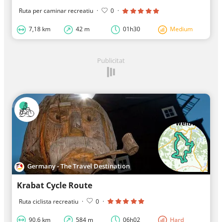
Ruta per caminar recreatiu
·
0
·
7,18 km
42 m
01h30
Medium
Publicitat
Germany - The Travel Destination
Krabat Cycle Route
Ruta ciclista recreatiu
·
0
·
90,6 km
584 m
06h02
Hard