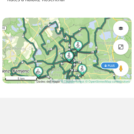
PLUS
5 km
Dades del mapa
© Thunderforest
© OpenStreetMap contributors