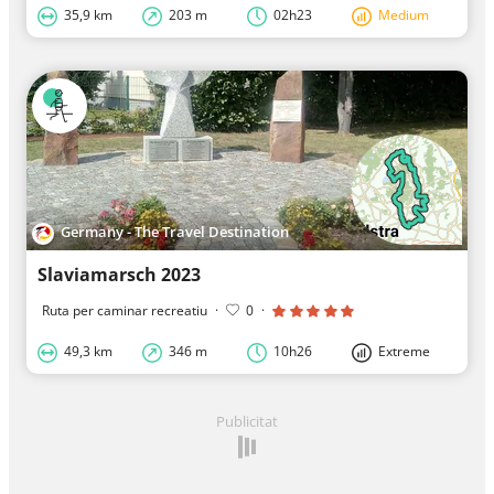
35,9 km
203 m
02h23
Medium
Germany - The Travel Destination
Slaviamarsch 2023
Ruta per caminar recreatiu
·
0
·
49,3 km
346 m
10h26
Extreme
Publicitat