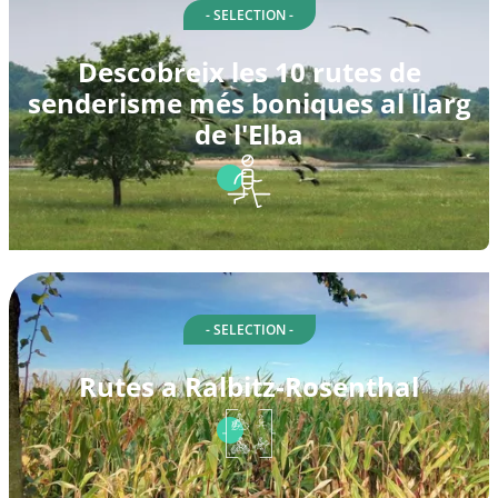
- SELECTION -
Descobreix les 10 rutes de
senderisme més boniques al llarg
de l'Elba
- SELECTION -
Rutes a Ralbitz-Rosenthal