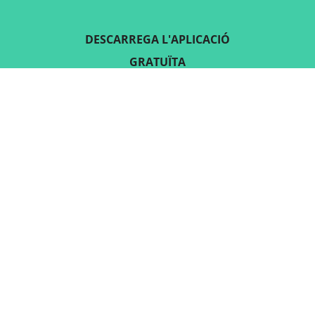
DESCARREGA L'APLICACIÓ
GRATUÏTA
SEGUEIX-NOS