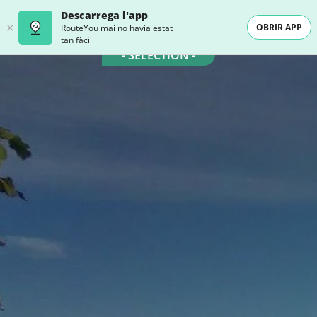
Descarrega l'app
OBRIR APP
RouteYou mai no havia estat
tan fàcil
- SELECTION -