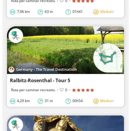
Ruta per caminar recreatiu
·
0
·
7,96 km
63 m
01h41
Medium
Germany - The Travel Destination
Ralbitz-Rosenthal - Tour 5
Ruta per caminar recreatiu
·
0
·
4,29 km
31 m
00h54
Medium