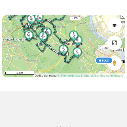
PLUS
5 km
Dades del mapa
© Thunderforest
© OpenStreetMap contributors