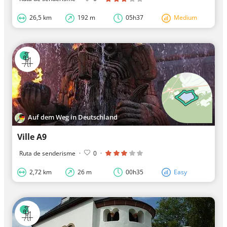
26,5 km
192 m
05h37
Medium
Auf dem Weg in Deutschland
Ville A9
Ruta de senderisme
·
0
·
2,72 km
26 m
00h35
Easy