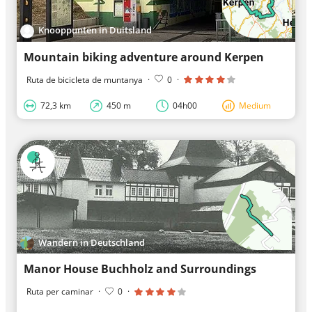
Knooppunten in Duitsland
Mountain biking adventure around Kerpen
Ruta de bicicleta de muntanya
·
0
·
72,3 km
450 m
04h00
Medium
Wandern in Deutschland
Manor House Buchholz and Surroundings
Ruta per caminar
·
0
·