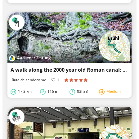
Aachener Zeitung
A walk along the 2000 year old Roman canal: stage 6
Ruta de senderisme
·
1
·
17,3 km
116 m
03h38
Medium