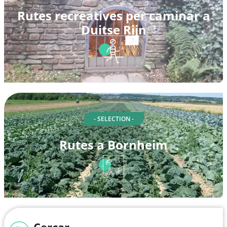
Rutes recreatives per caminar a
Duitse Rijn
- SELECTION -
Rutes a Bornheim
Cercar