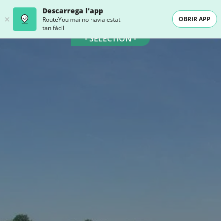
Descarrega l'app
OBRIR APP
RouteYou mai no havia estat
tan fàcil
- SELECTION -