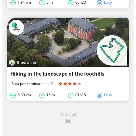
1,91 km
5 m
00h23
Easy
Itineraries
Hiking in the landscape of the foothills
Ruta per caminar
·
0
·
6,39 km
16 m
01h18
Easy
Publicitat