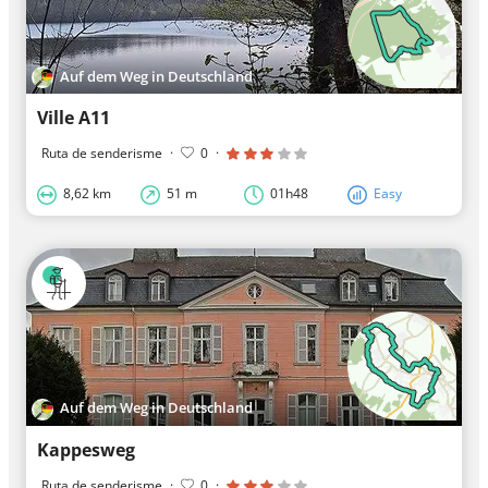
Auf dem Weg in Deutschland
Ville A11
Ruta de senderisme
·
0
·
8,62 km
51 m
01h48
Easy
Auf dem Weg in Deutschland
Kappesweg
Ruta de senderisme
·
0
·