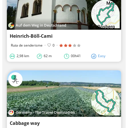
Auf dem Weg in Deutschland
Heinrich-Böll-Cami
Ruta de senderisme
·
0
·
2,98 km
62 m
00h41
Easy
Germany - The Travel Destination
Cabbage way