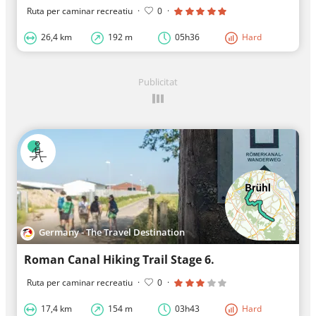
Ruta per caminar recreatiu
·
0
·
26,4 km
192 m
05h36
Hard
Publicitat
Germany - The Travel Destination
Roman Canal Hiking Trail Stage 6.
Ruta per caminar recreatiu
·
0
·
17,4 km
154 m
03h43
Hard