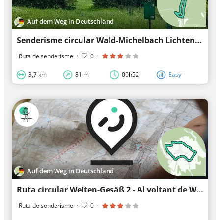
Auf dem Weg in Deutschland
Senderisme circular Wald-Michelbach Lichtenklingen 2: Sender del Eiterbachtal
Ruta de senderisme
·
0
·
3,7 km
81 m
00h52
Easy
Auf dem Weg in Deutschland
Ruta circular Weiten-Gesäß 2 - Al voltant de Weiten-Gesäß
Ruta de senderisme
·
0
·