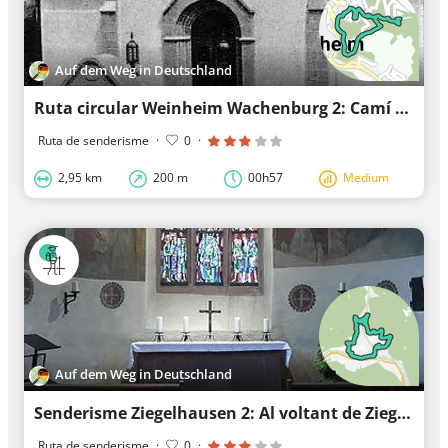
Auf dem Weg in Deutschland
Ruta circular Weinheim Wachenburg 2: Camí Windeck
Ruta de senderisme
·
0
·
2,95 km
200 m
00h57
Medium
Auf dem Weg in Deutschland
Senderisme Ziegelhausen 2: Al voltant de Ziegelhausen
Ruta de senderisme
·
0
·