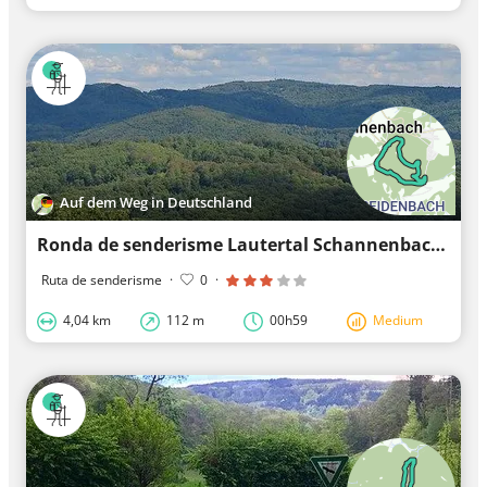
Auf dem Weg in Deutschland
Ronda de senderisme Lautertal Schannenbacher Eck 4: Camí panoràmic
Ruta de senderisme
·
0
·
4,04 km
112 m
00h59
Medium