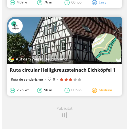
4,09 km
76 m
00h56
Easy
Auf dem Weg in Deutschland
Ruta circular Heiligkreuzsteinach Eichköpfel 1
Ruta de senderisme
·
0
·
2,76 km
56 m
00h38
Medium
Publicitat