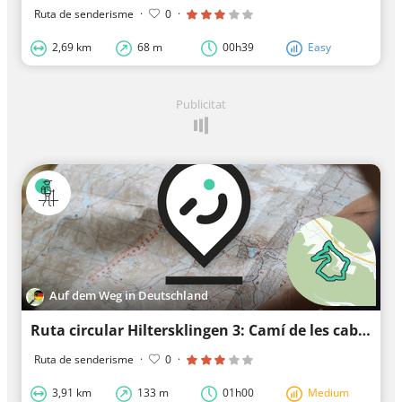
Ruta de senderisme
·
0
·
2,69 km
68 m
00h39
Easy
Publicitat
Auf dem Weg in Deutschland
Ruta circular Hiltersklingen 3: Camí de les cabanes de carboner
Ruta de senderisme
·
0
·
3,91 km
133 m
01h00
Medium