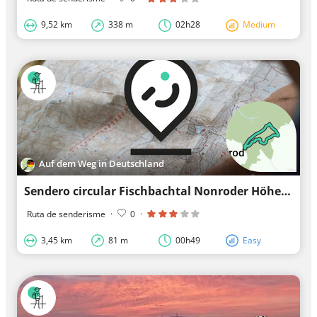
9,52 km
338 m
02h28
Medium
Auf dem Weg in Deutschland
Sendero circular Fischbachtal Nonroder Höhe 5 : Heilsruhe-Weg
Ruta de senderisme
·
0
·
3,45 km
81 m
00h49
Easy