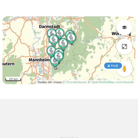
PLUS
20 km
Dades del mapa
© Thunderforest
© OpenStreetMap contributors