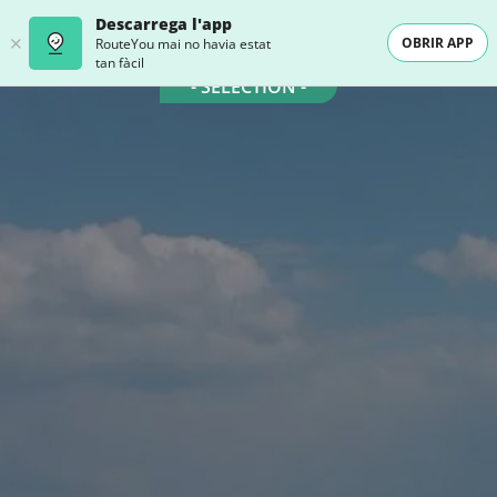
Descarrega l'app
OBRIR APP
RouteYou mai no havia estat
tan fàcil
- SELECTION -