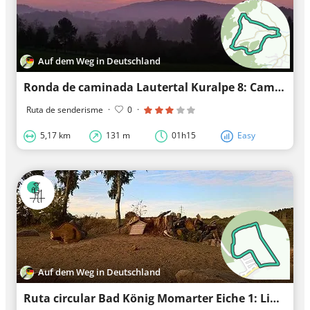
Auf dem Weg in Deutschland
Ronda de caminada Lautertal Kuralpe 8: Camí del Panorama
Ruta de senderisme
·
0
·
5,17 km
131 m
01h15
Easy
Auf dem Weg in Deutschland
Ruta circular Bad König Momarter Eiche 1: Linnich-Weg