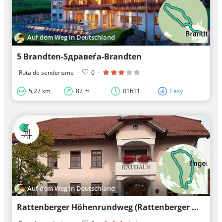
Auf dem Weg in Deutschland
5 Brandten-Sдравеѓа-Brandten
Ruta de senderisme
·
0
·
5,27 km
87 m
01h11
Easy
Auf dem Weg in Deutschland
Rattenberger Höhenrundweg (Rattenberger Wanderweg 10)