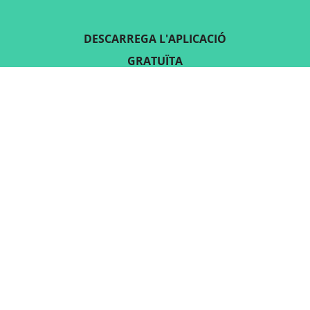
DESCARREGA L'APLICACIÓ
GRATUÏTA
SEGUEIX-NOS