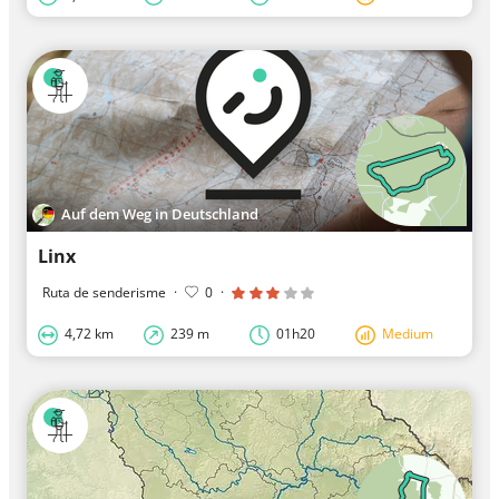
Auf dem Weg in Deutschland
Linx
Ruta de senderisme
·
0
·
4,72 km
239 m
01h20
Medium