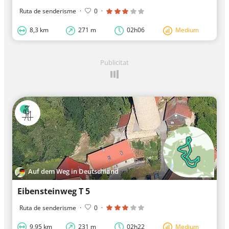
Ruta de senderisme
·
0
·
8,3 km
271 m
02h06
Medium
Publicitat
Auf dem Weg in Deutschland
Eibensteinweg T 5
Ruta de senderisme
·
0
·
9,95 km
231 m
02h22
Medium