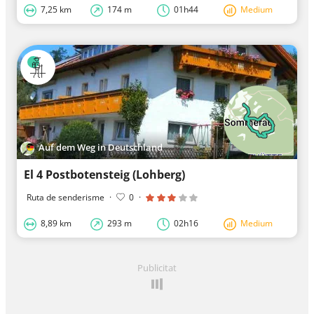
7,25 km
174 m
01h44
Medium
Auf dem Weg in Deutschland
El 4 Postbotensteig (Lohberg)
Ruta de senderisme
·
0
·
8,89 km
293 m
02h16
Medium
Publicitat