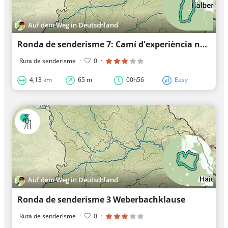
Auf dem Weg in Deutschland
Ronda de senderisme 7: Camí d'experiència natural Kobelberg
Ruta de senderisme
·
0
·
4,13 km
65 m
00h56
Easy
Auf dem Weg in Deutschland
Ronda de senderisme 3 Weberbachklause
Ruta de senderisme
·
0
·