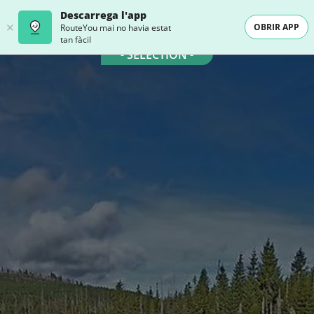
Descarrega l'app
OBRIR APP
RouteYou mai no havia estat
tan fàcil
- SELECTION -