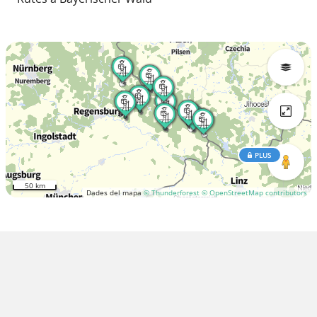
PLUS
50 km
Dades del mapa
© Thunderforest
© OpenStreetMap contributors