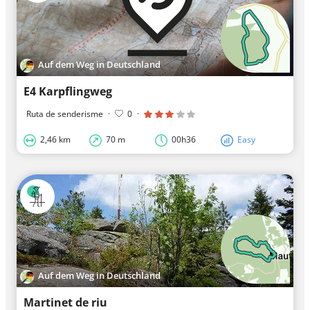
Auf dem Weg in Deutschland
E4 Karpflingweg
Ruta de senderisme
·
0
·
2,46 km
70 m
00h36
Easy
Auf dem Weg in Deutschland
Martinet de riu