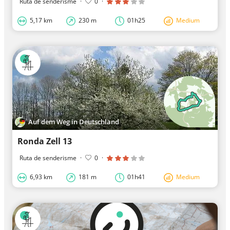
Ruta de senderisme
·
0
·
5,17 km
230 m
01h25
Medium
Auf dem Weg in Deutschland
Ronda Zell 13
Ruta de senderisme
·
0
·
6,93 km
181 m
01h41
Medium