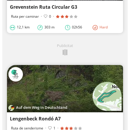
Grevenstein Ruta Circular G3
Ruta per caminar
·
0
·
12,1 km
303 m
02h56
Hard
Publicitat
Auf dem Weg in Deutschland
Lengenbeck Rondó A7
Ruta de senderisme
·
1
·