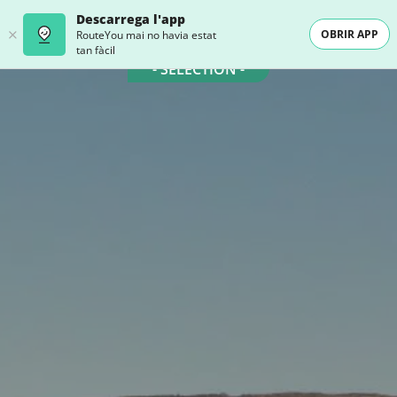
Descarrega l'app
OBRIR APP
RouteYou mai no havia estat
tan fàcil
- SELECTION -