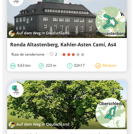
Auf dem Weg in Deutschland
Ronda Altastenberg, Kahler-Asten Camí, As4
Ruta de senderisme
·
2
·
9,63 km
223 m
02h17
Medium
Auf dem Weg in Deutschland