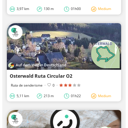
3,97 km
130 m
01h00
Medium
Auf dem Weg in Deutschland
Osterwald Ruta Circular O2
Ruta de senderisme
·
0
·
5,11 km
213 m
01h22
Medium