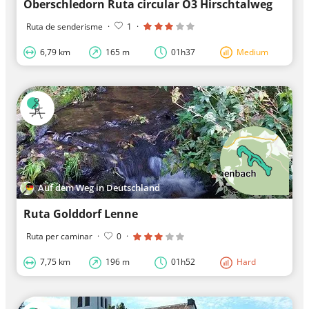
Oberschledorn Ruta circular O3 Hirschtalweg
Ruta de senderisme
·
1
·
6,79 km
165 m
01h37
Medium
Auf dem Weg in Deutschland
Ruta Golddorf Lenne
Ruta per caminar
·
0
·
7,75 km
196 m
01h52
Hard