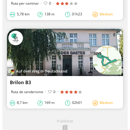
Ruta per caminar
·
0
·
5,78 km
138 m
01h23
Medium
Auf dem Weg in Deutschland
Brilon B3
Ruta de senderisme
·
0
·
8,7 km
169 m
02h01
Medium
Publicitat