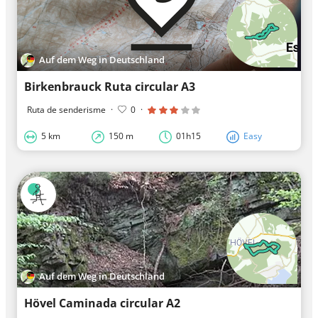
Auf dem Weg in Deutschland
Birkenbrauck Ruta circular A3
Ruta de senderisme
·
0
·
5 km
150 m
01h15
Easy
Auf dem Weg in Deutschland
Hövel Caminada circular A2