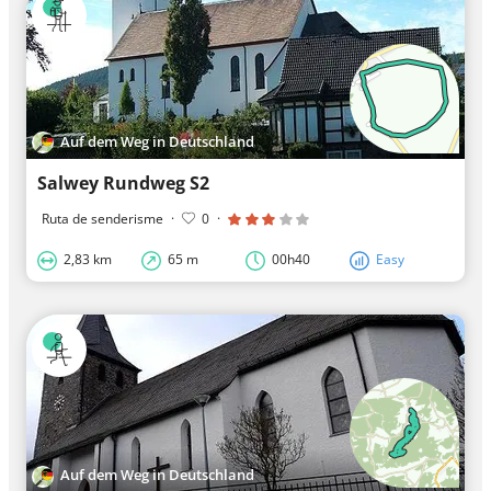
Auf dem Weg in Deutschland
Salwey Rundweg S2
Ruta de senderisme
·
0
·
2,83 km
65 m
00h40
Easy
Auf dem Weg in Deutschland