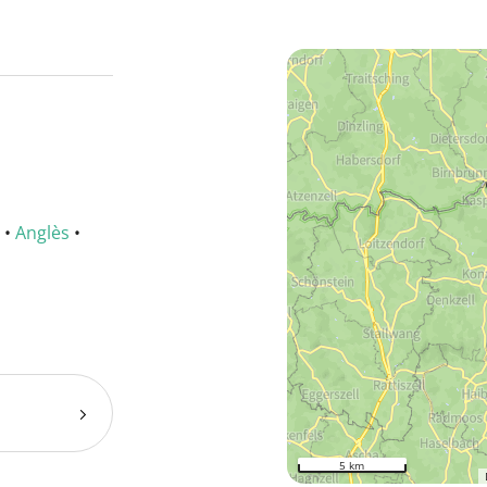
•
Anglès
•
5 km