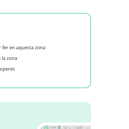
er fer en aquesta zona
a la zona
roperes