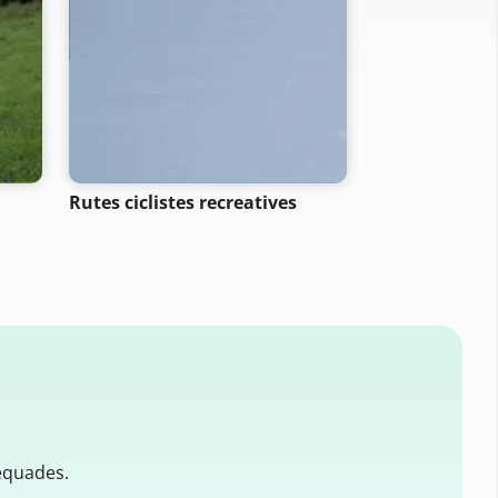
Rutes ciclistes recreatives
Rutes de motoc
equades.