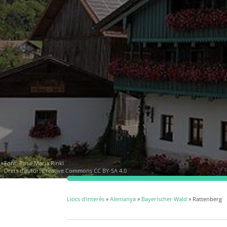
Font:
Rosa-Maria Rinkl
Drets d'autor:
Creative Commons CC BY-SA 4.0
Llocs d'interès
»
Alemanya
»
Bayerischer Wald
» Rattenberg