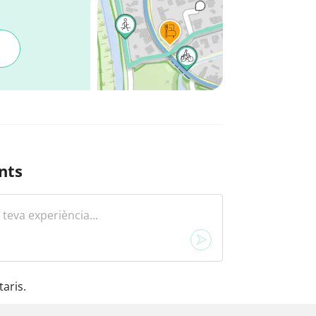
nts
aris.