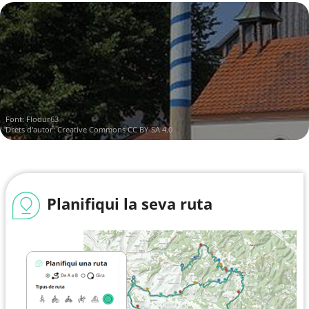
Font:
Flodur63
Drets d'autor:
Creative Commons CC BY-SA 4.0
Planifiqui la seva ruta