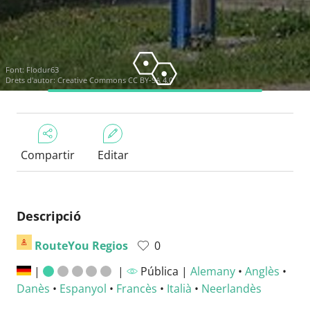
Font:
Flodur63
Drets d'autor:
Creative Commons CC BY-SA 4.0
Compartir
Editar
Descripció
RouteYou Regios
0
|
|
Pública |
Alemany
•
Anglès
•
Danès
•
Espanyol
•
Francès
•
Italià
•
Neerlandès