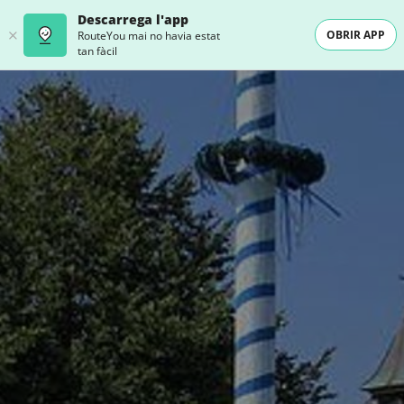
Descarrega l'app
OBRIR APP
RouteYou mai no havia estat
tan fàcil