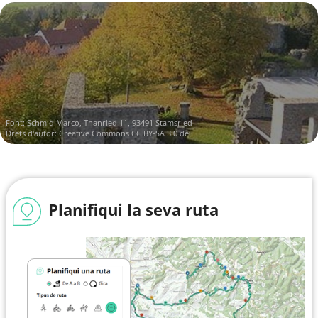
Font:
Schmid Marco, Thanried 11, 93491 Stamsried
Drets d'autor:
Creative Commons CC BY-SA 3.0 de
Planifiqui la seva ruta