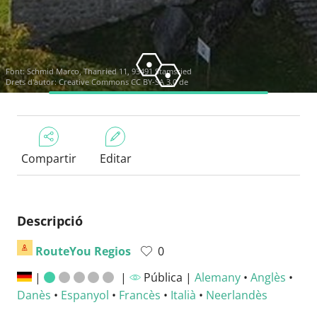
Font:
Schmid Marco, Thanried 11, 93491 Stamsried
Drets d'autor:
Creative Commons CC BY-SA 3.0 de
Compartir
Editar
Descripció
RouteYou Regios
0
|
|
Pública |
Alemany
•
Anglès
•
Danès
•
Espanyol
•
Francès
•
Italià
•
Neerlandès