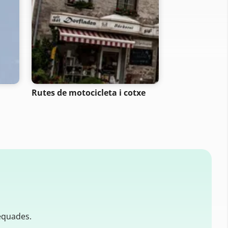
Rutes de motocicleta i cotxe
Rutes de sen
equades.