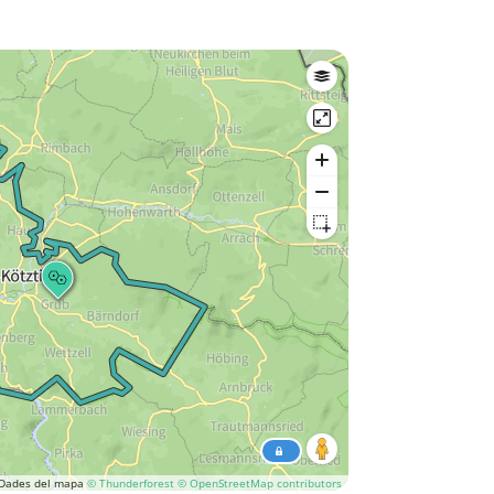
Dades del mapa
© Thunderforest
© OpenStreetMap contributors