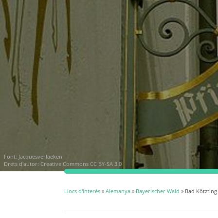
Font:
Jacquesverlaeken
Drets d'autor:
Creative Commons CC BY-SA 3.0
Llocs d'interès
»
Alemanya
»
Bayerischer Wald
» Bad Kötzting