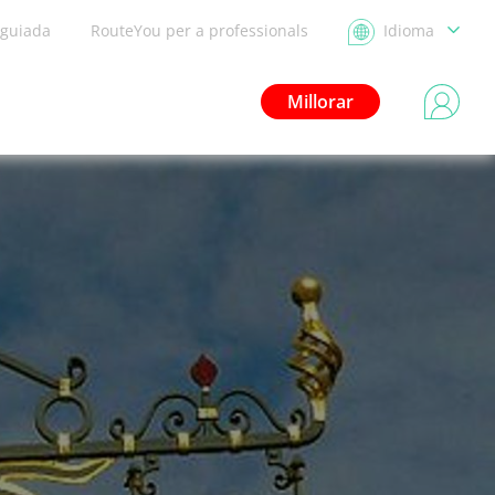
 guiada
RouteYou per a professionals
Idioma
Millorar