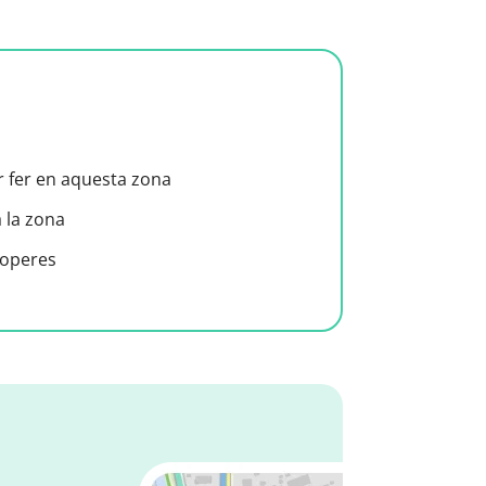
er fer en aquesta zona
a la zona
roperes