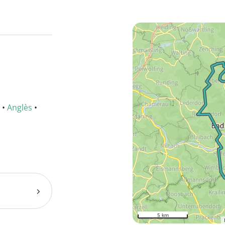
•
Anglès
•
5 km