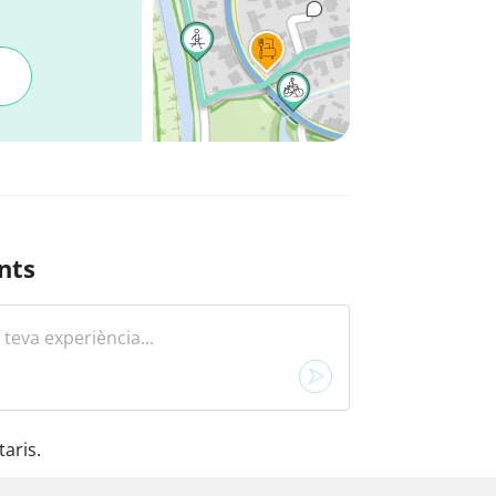
nts
aris.