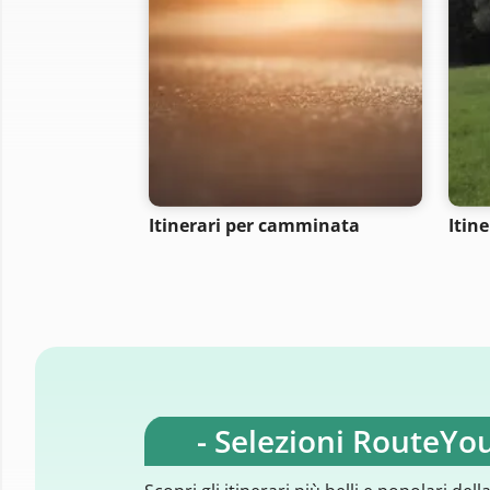
Itinerari per camminata
Itin
- Selezioni RouteYou