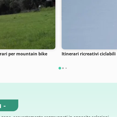
erari per mountain bike
Itinerari ricreativi ciclabili
 -