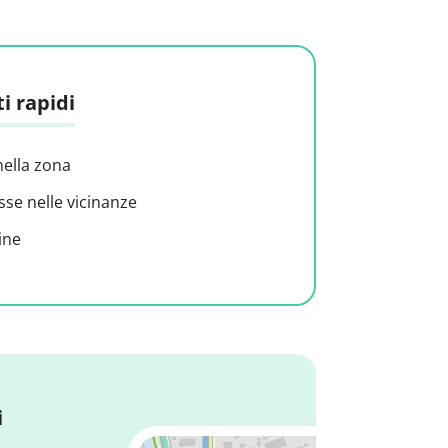
i rapidi
nella zona
sse nelle vicinanze
ine
i