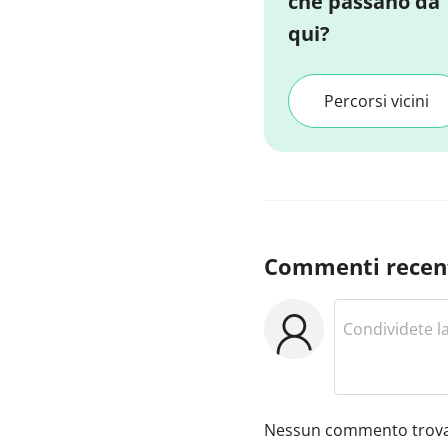
che passano da
qui?
Percorsi vicini
Commenti recen
Nessun commento trova