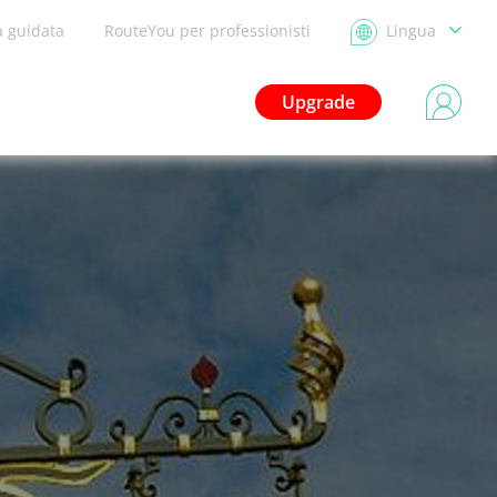
a guidata
RouteYou per professionisti
Lingua
Upgrade