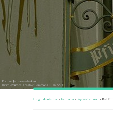
Risorsa:
Jacquesverlaeken
Diritti d'autore:
Creative Commons CC BY-SA 3.0
Luoghi di interesse
»
Germania
»
Bayerischer Wald
» Bad Köt