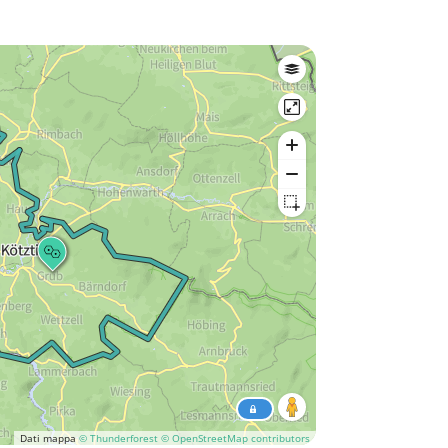
Dati mappa
© Thunderforest
© OpenStreetMap contributors