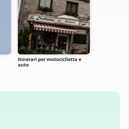
Itinerari per motociclietta e
Itinerari per 
auto