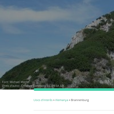
Font:
Michael Mertel
Drets d'autor:
Creative Commons CC BY-SA 3.0
Llocs d'interès
»
Alemanya
» Brannenburg