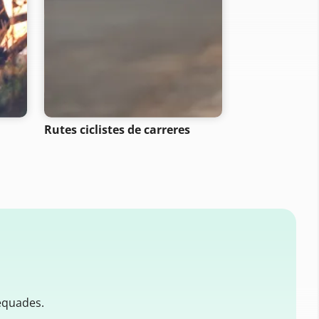
Rutes ciclistes de carreres
Rutes de motoc
equades.