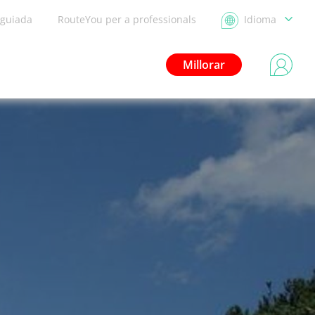
 guiada
RouteYou per a professionals
Idioma
Millorar