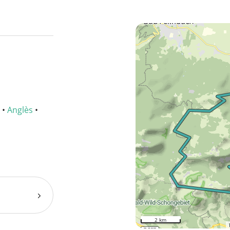
•
Anglès
•
2 km