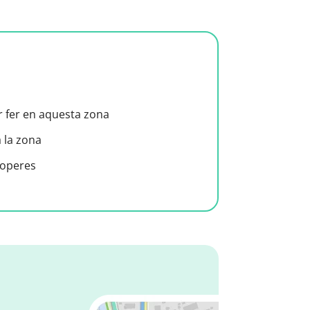
er fer en aquesta zona
a la zona
roperes