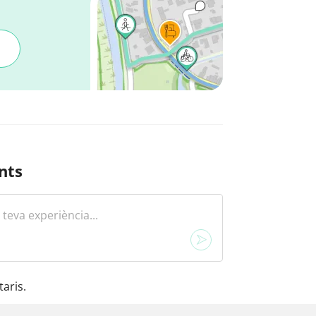
nts
aris.