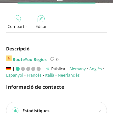
Compartir
Editar
Descripció
RouteYou Regios
0
|
|
Pública |
Alemany
•
Anglès
•
Espanyol
•
Francès
•
Italià
•
Neerlandès
Informació de contacte
Estadístiques