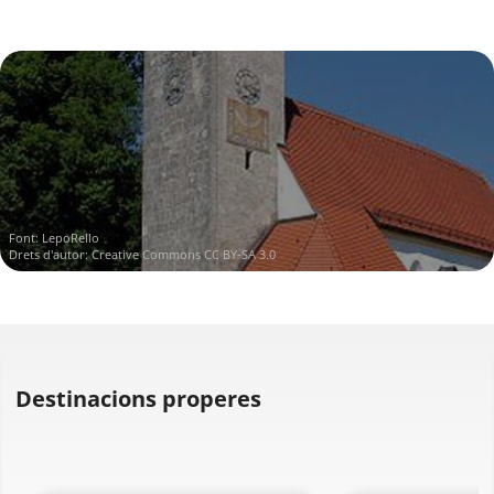
Font:
LepoRello
Drets d'autor:
Creative Commons CC BY-SA 3.0
Destinacions properes