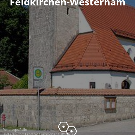
Feldkirchen-Westerham
Font:
LepoRello
Drets d'autor:
Creative Commons CC BY-SA 3.0