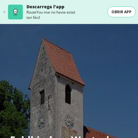
Descarrega l'app
OBRIR APP
RouteYou mai no havia estat
tan fàcil