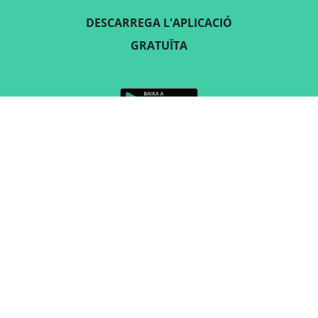
DESCARREGA L'APLICACIÓ
GRATUÏTA
SEGUEIX-NOS