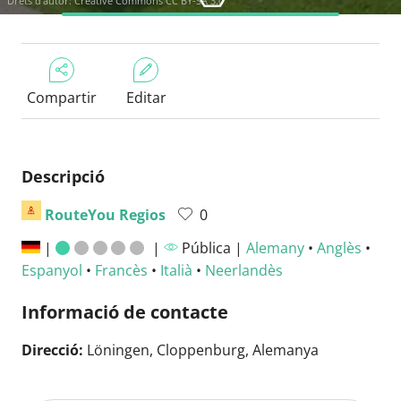
Drets d'autor:
Creative Commons CC BY-SA 3.0
Compartir
Editar
Descripció
RouteYou Regios
0
|
|
Pública |
Alemany
•
Anglès
•
Espanyol
•
Francès
•
Italià
•
Neerlandès
Informació de contacte
Direcció:
Löningen, Cloppenburg, Alemanya