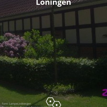
Löningen
Font:
LampeLodbergen