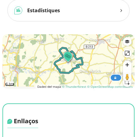
Estadístiques
5 km
Dades del mapa
© Thunderforest
© OpenStreetMap contributors
Enllaços