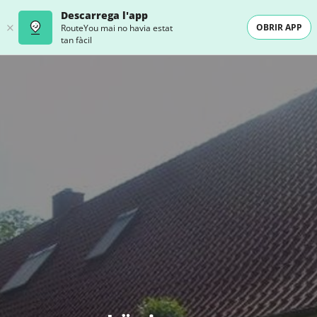
Descarrega l'app
OBRIR APP
RouteYou mai no havia estat
tan fàcil