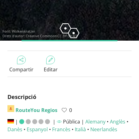
Font:
Wolkenkratzer
Drets d'autor:
Creative Commons CC BY-SA 4.0
Compartir
Editar
Descripció
RouteYou Regios
0
|
|
Pública |
Alemany
•
Anglès
•
Danès
•
Espanyol
•
Francès
•
Italià
•
Neerlandès