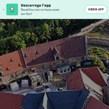
Descarrega l'app
OBRIR APP
RouteYou mai no havia estat
tan fàcil