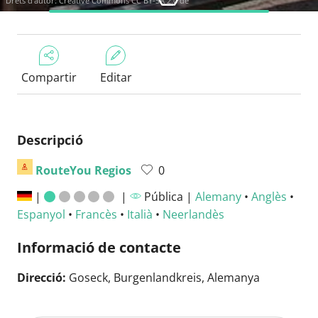
Drets d'autor:
Creative Commons CC BY-SA 2.0 de
Compartir
Editar
Descripció
RouteYou Regios
0
|
|
Pública |
Alemany
•
Anglès
•
Espanyol
•
Francès
•
Italià
•
Neerlandès
Informació de contacte
Direcció:
Goseck, Burgenlandkreis, Alemanya