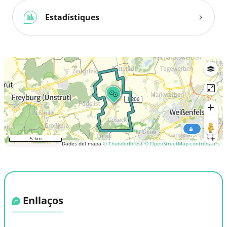
Estadístiques
5 km
Dades del mapa
© Thunderforest
© OpenStreetMap contributors
Enllaços