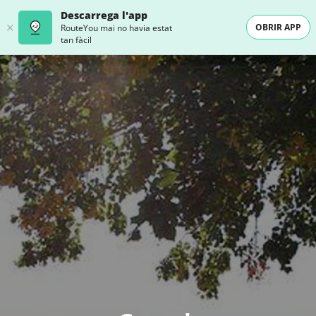
Descarrega l'app
OBRIR APP
RouteYou mai no havia estat
tan fàcil