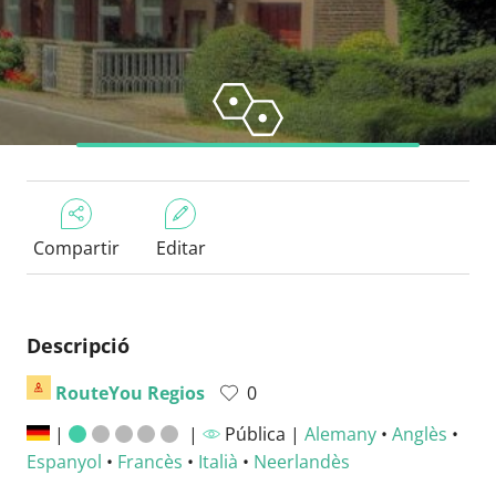
Compartir
Editar
Descripció
RouteYou Regios
0
|
|
Pública |
Alemany
•
Anglès
•
Espanyol
•
Francès
•
Italià
•
Neerlandès