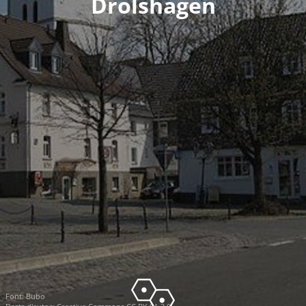
Drolshagen
Font:
Bubo