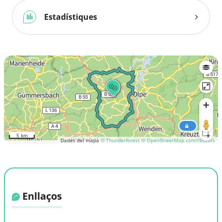
Estadístiques
5 km
Dades del mapa
© Thunderforest
© OpenStreetMap contributors
Enllaços