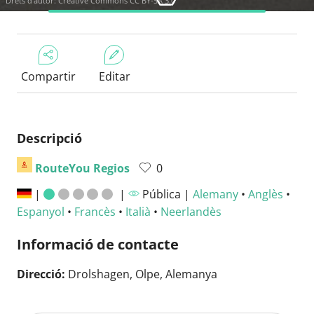
Drets d'autor:
Creative Commons CC BY-SA 3.0
Compartir
Editar
Descripció
RouteYou Regios
0
|
|
Pública |
Alemany
•
Anglès
•
Espanyol
•
Francès
•
Italià
•
Neerlandès
Informació de contacte
Direcció:
Drolshagen, Olpe, Alemanya