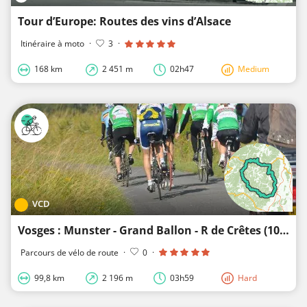
Tour d’Europe: Routes des vins d’Alsace
Itinéraire à moto
·
3
·
168 km
2 451 m
02h47
Medium
VCD
Vosges : Munster - Grand Ballon - R de Crêtes (100km - 1600hm)
Parcours de vélo de route
·
0
·
99,8 km
2 196 m
03h59
Hard