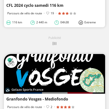
CFL 2024 cyclo samedi 116 km
Parcours de vélo de route
·
19
·
116 km
2 440 m
04h38
Extreme
Publicité
Golazo Sports France
Granfondo Vosges - Mediofondo
Parcours de vélo de route
·
2
·