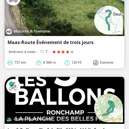
Motoren & Toerisme
Maas-Route Événement de trois jours
Itinéraire à moto
·
7
·
731 km
4 366 m
12h10
Extreme
Golazo Sports France