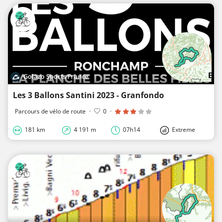
Golazo Sports France
Les 3 Ballons Santini 2023 - Granfondo
Parcours de vélo de route
·
0
·
181 km
4 191 m
07h14
Extreme