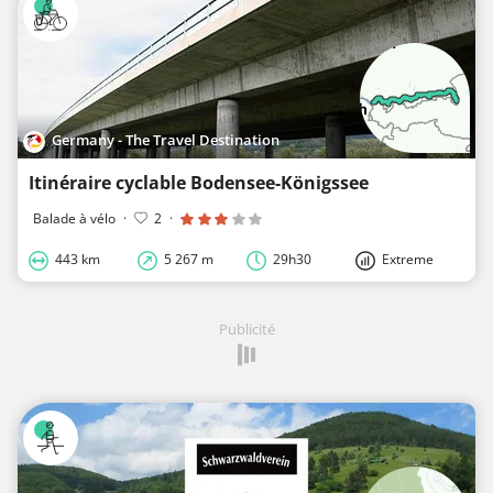
Germany - The Travel Destination
Itinéraire cyclable Bodensee-Königssee
Balade à vélo
·
2
·
443 km
5 267 m
29h30
Extreme
Publicité