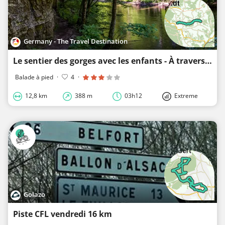
Germany - The Travel Destination
Le sentier des gorges avec les enfants - À travers les gorges de la Wutach
Balade à pied
·
4
·
12,8 km
388 m
03h12
Extreme
Golazo
Piste CFL vendredi 16 km