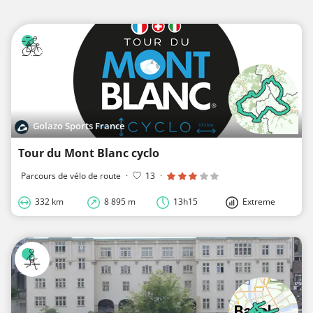
Golazo Sports France
Tour du Mont Blanc cyclo
Parcours de vélo de route
·
13
·
332 km
8 895 m
13h15
Extreme