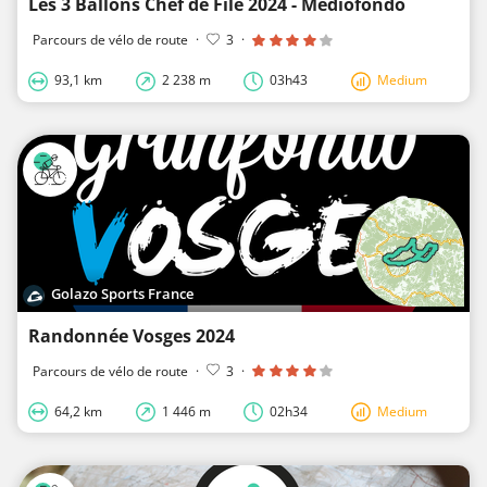
Les 3 Ballons Chef de File 2024 - Médiofondo
Parcours de vélo de route
·
3
·
93,1 km
2 238 m
03h43
Medium
Golazo Sports France
Randonnée Vosges 2024
Parcours de vélo de route
·
3
·
64,2 km
1 446 m
02h34
Medium