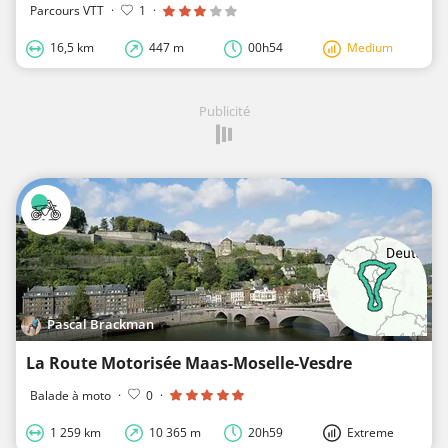
Parcours VTT
·
1
·
16,5 km
447 m
00h54
Medium
Publicité
Pascal Brackman
La Route Motorisée Maas-Moselle-Vesdre
Balade à moto
·
0
·
1 259 km
10 365 m
20h59
Extreme