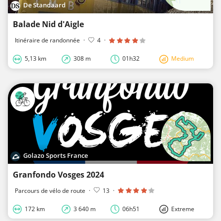
De Standaard
Balade Nid d'Aigle
Itinéraire de randonnée
·
4
·
5,13 km
308 m
01h32
Medium
Golazo Sports France
Granfondo Vosges 2024
Parcours de vélo de route
·
13
·
172 km
3 640 m
06h51
Extreme