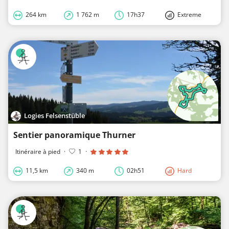
264 km
1 762 m
17h37
Extreme
Logies Felsenstüble
Sentier panoramique Thurner
Itinéraire à pied
·
1
·
11,5 km
340 m
02h51
Hard