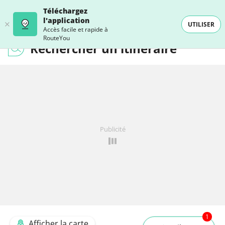
Téléchargez
l'application
UTILISER
Accès facile et rapide à
RouteYou
Rechercher un itinéraire
Publicité
1
Afficher la carte