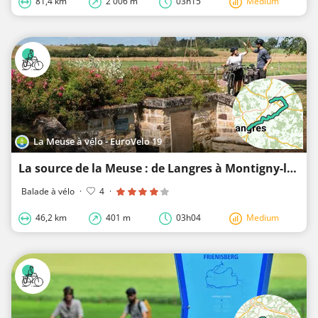
81,4 km
2 006 m
03h15
Medium
La Meuse à vélo - EuroVelo 19
La source de la Meuse : de Langres à Montigny-le-Roi - La Meuse à vélo
Balade à vélo
·
4
·
46,2 km
401 m
03h04
Medium