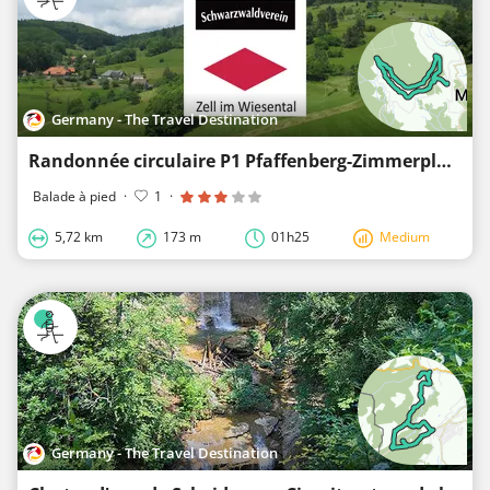
Germany - The Travel Destination
Randonnée circulaire P1 Pfaffenberg-Zimmerplatz-Oberblauen-Käserntanne-Pfaffenberg
Balade à pied
·
1
·
5,72 km
173 m
01h25
Medium
Germany - The Travel Destination