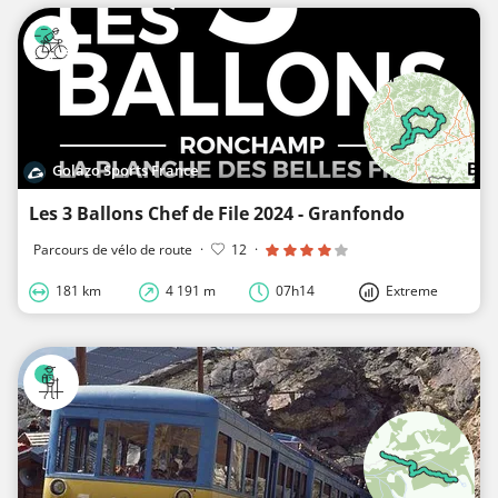
Golazo Sports France
Les 3 Ballons Chef de File 2024 - Granfondo
Parcours de vélo de route
·
12
·
181 km
4 191 m
07h14
Extreme