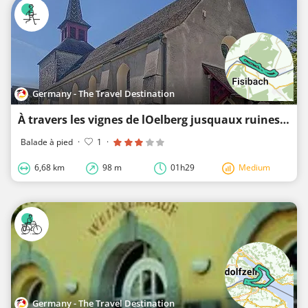
Germany - The Travel Destination
À travers les vignes de lOelberg jusquaux ruines de Weißwasserstelz
Balade à pied
·
1
·
6,68 km
98 m
01h29
Medium
Germany - The Travel Destination