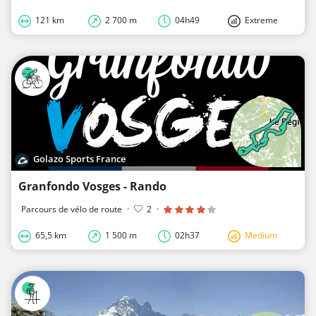
121 km
2 700 m
04h49
Extreme
Golazo Sports France
Granfondo Vosges - Rando
Parcours de vélo de route
·
2
·
65,5 km
1 500 m
02h37
Medium