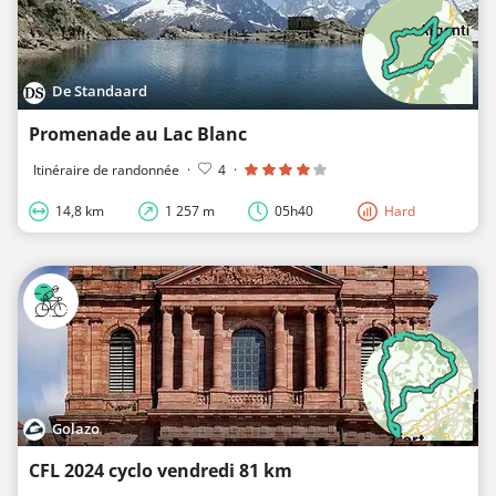
De Standaard
Promenade au Lac Blanc
Itinéraire de randonnée
·
4
·
14,8 km
1 257 m
05h40
Hard
Golazo
CFL 2024 cyclo vendredi 81 km