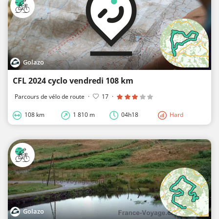
Golazo
CFL 2024 cyclo vendredi 108 km
Parcours de vélo de route
·
17
·
108 km
1 810 m
04h18
Hard
Golazo