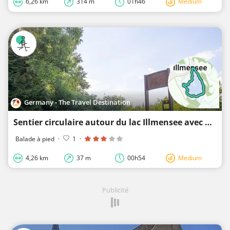
6,26 km
314 m
01h46
Medium
Germany - The Travel Destination
Sentier circulaire autour du lac Illmensee avec un sentier pédagogique sur la nature
Balade à pied
·
1
·
4,26 km
37 m
00h54
Medium
Publicité