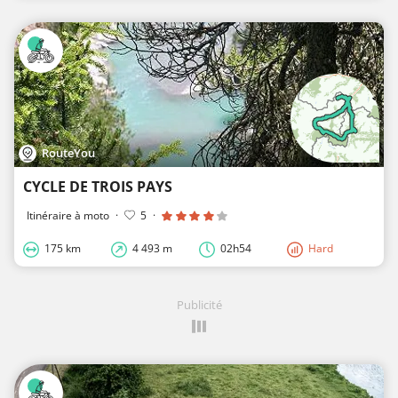
RouteYou
CYCLE DE TROIS PAYS
Itinéraire à moto
·
5
·
175 km
4 493 m
02h54
Hard
Publicité