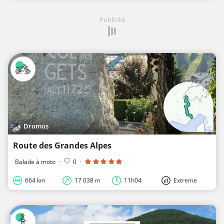
Publicité
Dromos
Route des Grandes Alpes
Balade à moto
·
0
·
664 km
17 038 m
11h04
Extreme