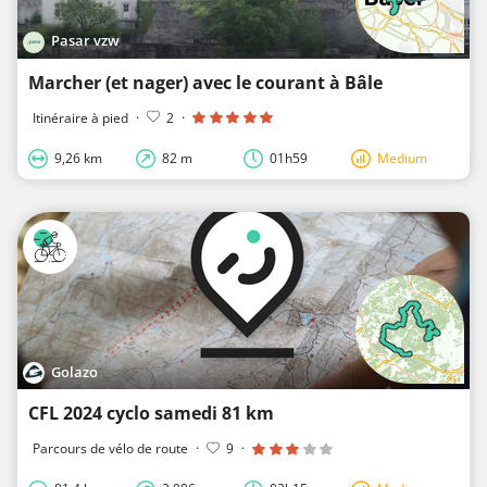
Pasar vzw
Marcher (et nager) avec le courant à Bâle
Itinéraire à pied
·
2
·
9,26 km
82 m
01h59
Medium
Golazo
CFL 2024 cyclo samedi 81 km
Parcours de vélo de route
·
9
·