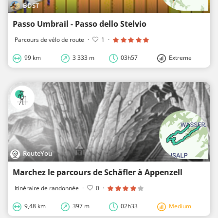
BDST
Passo Umbrail - Passo dello Stelvio
Parcours de vélo de route
·
1
·
99 km
3 333 m
03h57
Extreme
RouteYou
Marchez le parcours de Schäfler à Appenzell
Itinéraire de randonnée
·
0
·
9,48 km
397 m
02h33
Medium