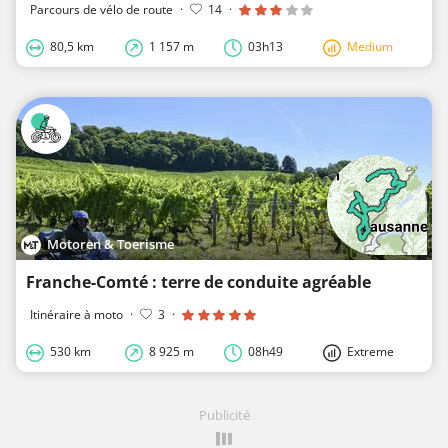
Parcours de vélo de route
·
14
·
80,5 km
1 157 m
03h13
Medium
Motoren & Toerisme
Franche-Comté : terre de conduite agréable
Itinéraire à moto
·
3
·
530 km
8 925 m
08h49
Extreme
Publicité