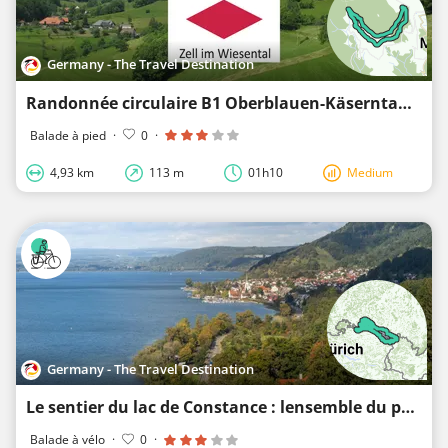
Germany - The Travel Destination
Randonnée circulaire B1 Oberblauen-Käserntanne-Zimmerplatz-Grüben-Oberblauen
Balade à pied
·
0
·
4,93 km
113 m
01h10
Medium
Germany - The Travel Destination
Le sentier du lac de Constance : lensemble du parcours
Balade à vélo
·
0
·