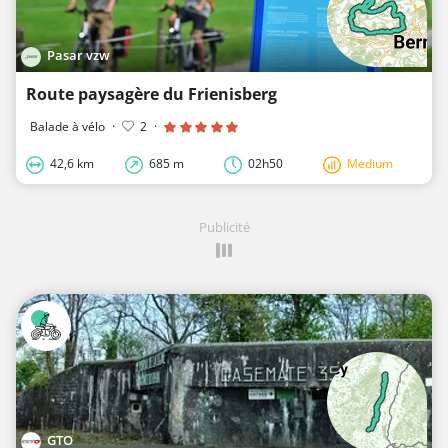
Pasar vzw
Route paysagère du Frienisberg
Balade à vélo
·
2
·
42,6 km
685 m
02h50
Medium
Publicité
GTO