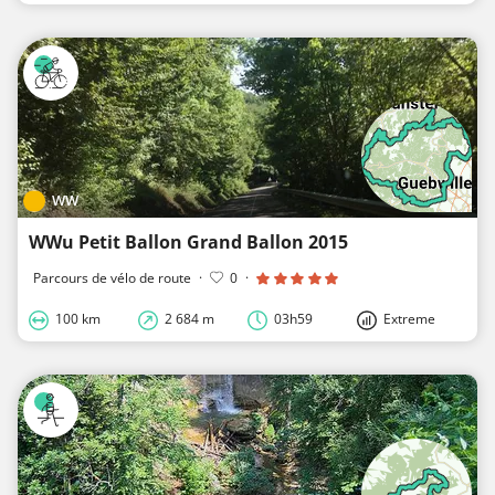
WW
WWu Petit Ballon Grand Ballon 2015
Parcours de vélo de route
·
0
·
100 km
2 684 m
03h59
Extreme