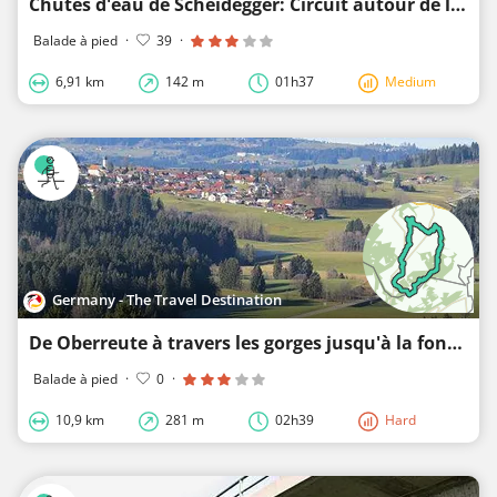
Chutes d'eau de Scheidegger: Circuit autour de la cascade de Hasenreuter - Sentier aquatique de l'Ou
Balade à pied
·
39
·
6,91 km
142 m
01h37
Medium
Germany - The Travel Destination
De Oberreute à travers les gorges jusqu'à la fontaine froide - Sentier de l'eau de l'Ouest-allgäu 10
Balade à pied
·
0
·
10,9 km
281 m
02h39
Hard