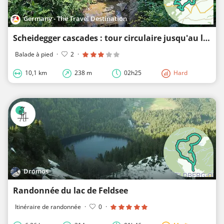
Germany - The Travel Destination
Scheidegger cascades : tour circulaire jusqu'au lac de la forêt - chemin de l'eau de l'Oberallgäu 2
Balade à pied
·
2
·
10,1 km
238 m
02h25
Hard
Dromos
Randonnée du lac de Feldsee
Itinéraire de randonnée
·
0
·