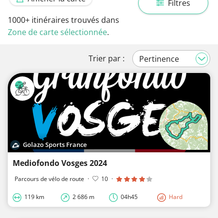
Filtres
1000+
itinéraires trouvés dans
Zone de carte sélectionnée
.
Trier par :
Golazo Sports France
Mediofondo Vosges 2024
Parcours de vélo de route
·
10
·
119 km
2 686 m
04h45
Hard