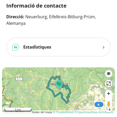
Informació de contacte
Direcció:
Neuerburg, Eifelkreis-Bitburg-Prüm,
Alemanya
Estadístiques
5 km
Dades del mapa
© Thunderforest
© OpenStreetMap contributors