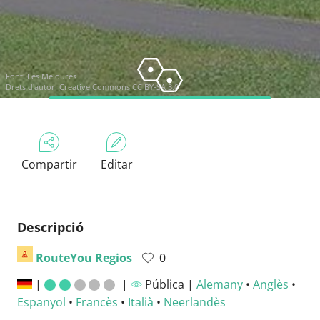
Font:
Les Meloures
Drets d'autor:
Creative Commons CC BY-SA 3.0
Compartir
Editar
Descripció
RouteYou Regios
0
|
|
Pública |
Alemany
•
Anglès
•
Espanyol
•
Francès
•
Italià
•
Neerlandès