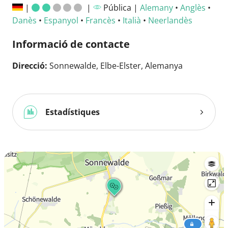
|
|
Pública |
Alemany
•
Anglès
•
Danès
•
Espanyol
•
Francès
•
Italià
•
Neerlandès
Informació de contacte
Direcció:
Sonnewalde, Elbe-Elster, Alemanya
Estadístiques