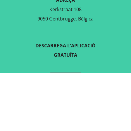
Kerkstraat 108
9050 Gentbrugge, Bèlgica
DESCARREGA L'APLICACIÓ
GRATUÏTA
SEGUEIX-NOS