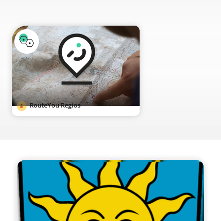
RouteYou Regios