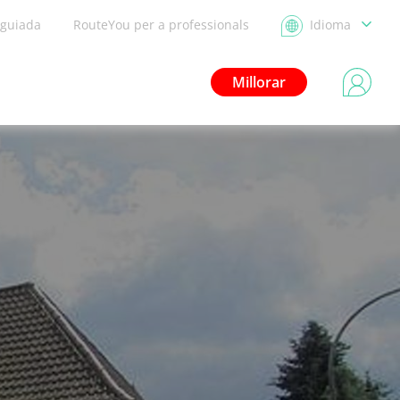
 guiada
RouteYou per a professionals
Idioma
Millorar