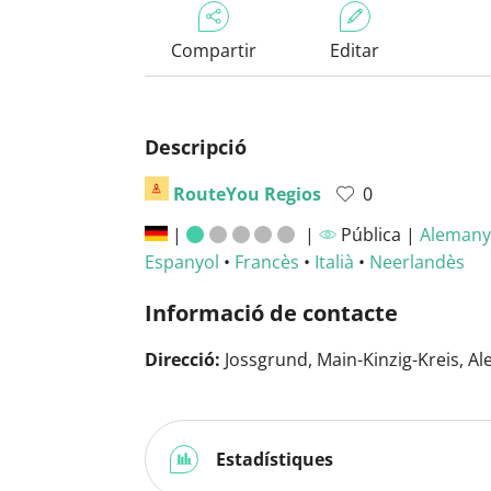
Compartir
Editar
Descripció
RouteYou Regios
0
|
|
Pública |
Alemany
Espanyol
•
Francès
•
Italià
•
Neerlandès
Informació de contacte
Direcció:
Jossgrund, Main-Kinzig-Kreis, A
Estadístiques