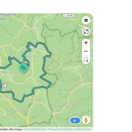
Dades del mapa
© Thunderforest
© OpenStreetMap contributors