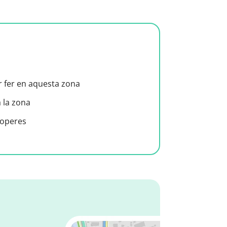
er fer en aquesta zona
a la zona
roperes