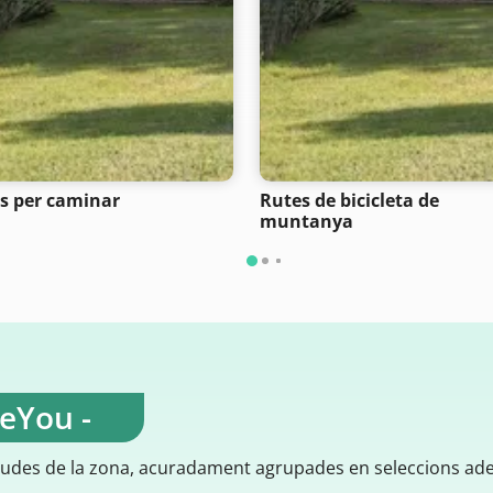
s per caminar
Rutes de bicicleta de
muntanya
teYou -
gudes de la zona, acuradament agrupades en seleccions ad