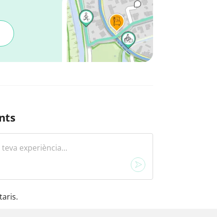
nts
aris.