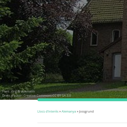
Font:
Jörg Braukmann
Drets d'autor:
Creative Commons CC BY-SA 3.0
Llocs d'interès
»
Alemanya
» Jossgrund