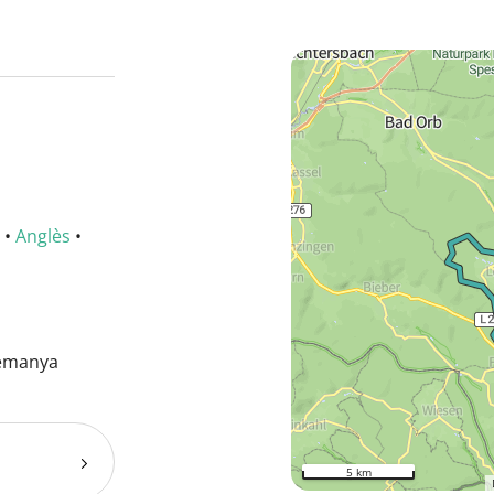
•
Anglès
•
lemanya
5 km