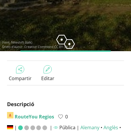
Font:
Niteshift (talk)
Drets d'autor:
Creative Commons CC BY-SA 3.0
Compartir
Editar
Descripció
RouteYou Regios
0
|
|
Pública |
Alemany
•
Anglès
•