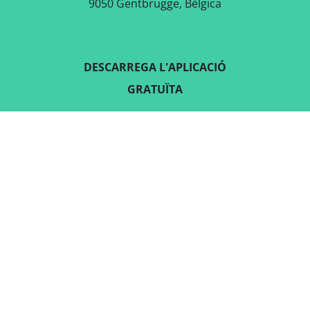
9050 Gentbrugge, Bèlgica
DESCARREGA L'APLICACIÓ
GRATUÏTA
SEGUEIX-NOS