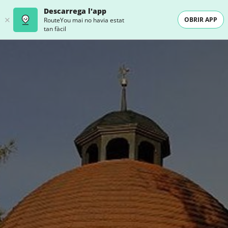
Descarrega l'app
OBRIR APP
RouteYou mai no havia estat
tan fàcil