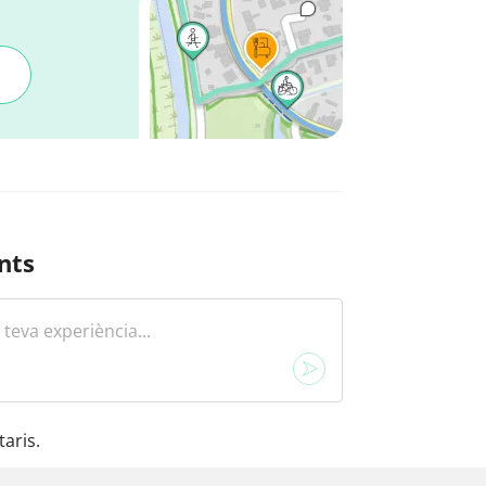
nts
aris.