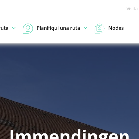
Visita
ruta
Planifiqui una ruta
Nodes
Immendingen