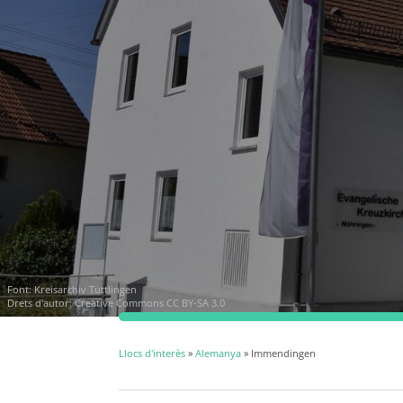
Font:
Kreisarchiv Tuttlingen
Drets d'autor:
Creative Commons CC BY-SA 3.0
Llocs d'interès
»
Alemanya
» Immendingen