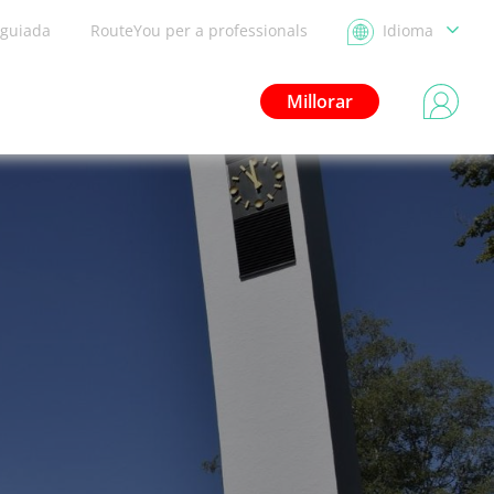
 guiada
RouteYou per a professionals
Idioma
Millorar