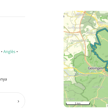
•
Anglès
•
anya
5 km