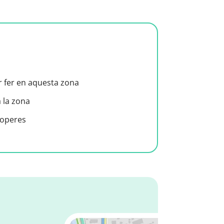
er fer en aquesta zona
a la zona
roperes