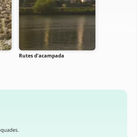
- SELECTION -
Rutes d'acampada
Rutes de bicic
muntanya
equades.