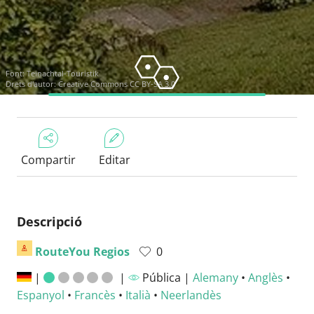
Font:
Teinachtal-Touristik
Drets d'autor:
Creative Commons CC BY-SA 3.0
Compartir
Editar
Descripció
RouteYou Regios
0
|
|
Pública |
Alemany
•
Anglès
•
Espanyol
•
Francès
•
Italià
•
Neerlandès