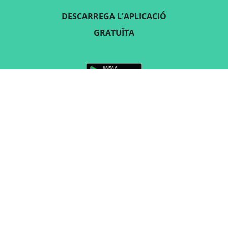
DESCARREGA L'APLICACIÓ
GRATUÏTA
SEGUEIX-NOS