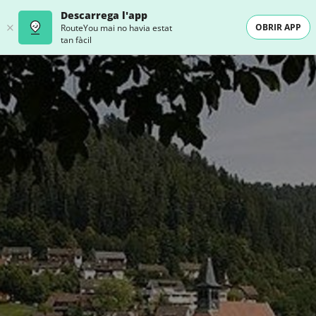
Descarrega l'app
OBRIR APP
RouteYou mai no havia estat
tan fàcil