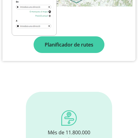
Font:
Jörn Wendland
Drets d'autor: Public domain
Llocs d'interès
a la zona
Mostrar tots
Seleccioneu una de les categories més populars a
continuació o inspira't en les nostres seleccions.