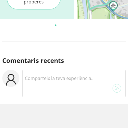
No has trobat el
que buscaves?
Rutes
properes
Comentaris recents