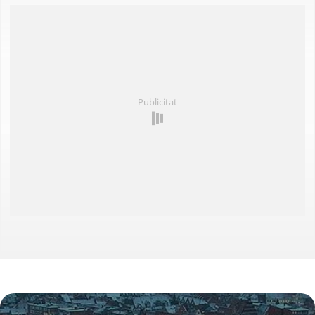
- Seleccions de RouteYou -
Descobriu les rutes més boniques i conegudes de la
zona, acuradament agrupades en seleccions
adequades.