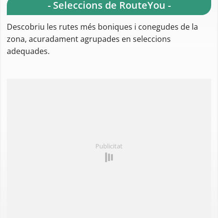
Més descripcions
RouteYou Regios