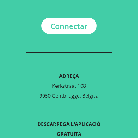
Destinacions properes
Bardowick
Scharnebeck