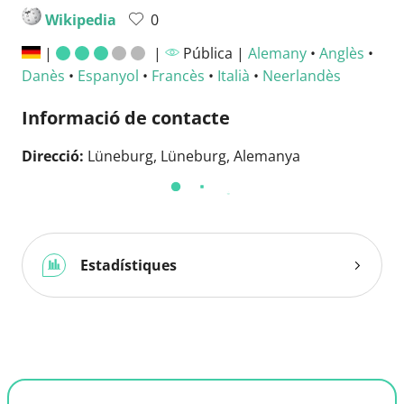
Wikipedia
0
|
|
Pública |
Alemany
•
Anglès
•
Danès
•
Espanyol
•
Francès
•
Italià
•
Neerlandès
Informació de contacte
Direcció:
Lüneburg, Lüneburg, Alemanya
Temes
Ciutats
Estadístiques