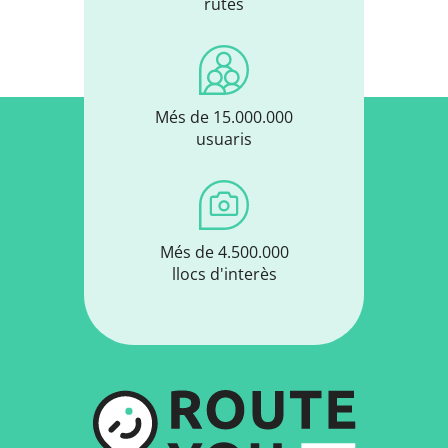
Edifici
Hostaleria
- Seleccions de RouteYou -
Descobriu els llocs d'interès més bonics i coneguts de
la zona, acuradament agrupats en seleccions
adequades.