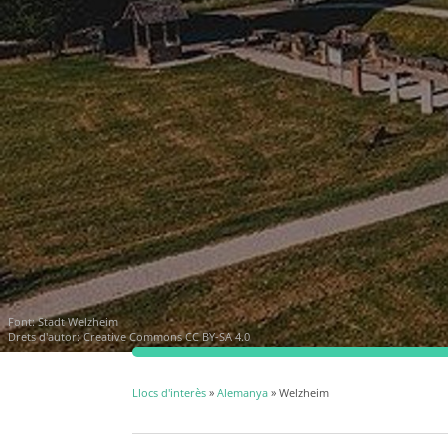
Font:
Stadt Welzheim
Drets d'autor:
Creative Commons CC BY-SA 4.0
Llocs d'interès
»
Alemanya
» Welzheim