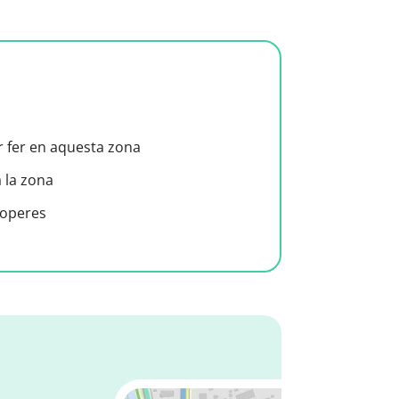
er fer en aquesta zona
a la zona
roperes