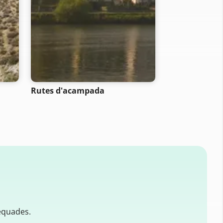
- SELECTION -
Rutes d'acampada
Rutes de bicic
muntanya
equades.