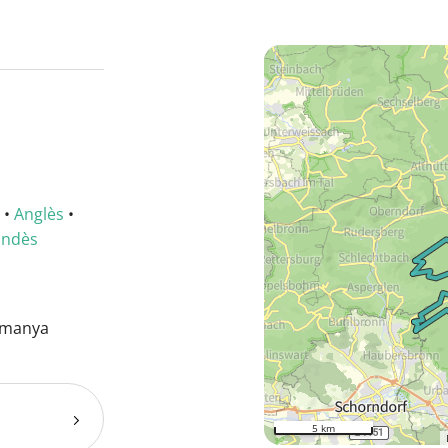
•
Anglès
•
andès
emanya
5 km