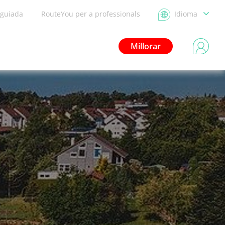
 guiada
RouteYou per a professionals
Idioma
Millorar