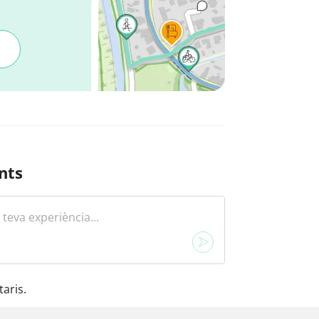
nts
aris.