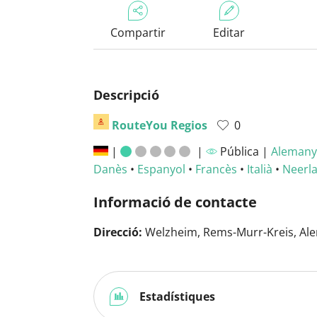
Compartir
Editar
Descripció
RouteYou Regios
0
|
|
Pública |
Alemany
Danès
•
Espanyol
•
Francès
•
Italià
•
Neerl
Informació de contacte
Direcció:
Welzheim, Rems-Murr-Kreis, Al
Estadístiques