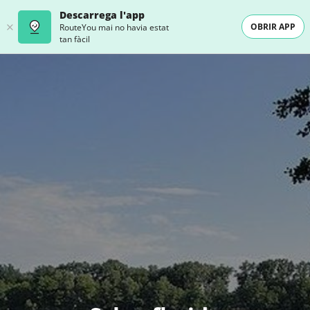
Descarrega l'app
OBRIR APP
RouteYou mai no havia estat
tan fàcil