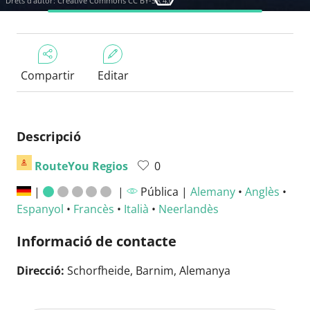
Drets d'autor:
Creative Commons CC BY-SA 4.0
Compartir
Editar
Descripció
RouteYou Regios
0
|
|
Pública |
Alemany
•
Anglès
•
Espanyol
•
Francès
•
Italià
•
Neerlandès
Informació de contacte
Direcció:
Schorfheide, Barnim, Alemanya