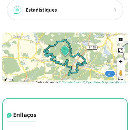
Estadístiques
5 km
Dades del mapa
© Thunderforest
© OpenStreetMap contributors
Enllaços