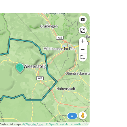
Dades del mapa
© Thunderforest
© OpenStreetMap contributors