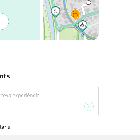
nts
aris.