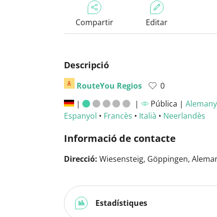
Compartir
Editar
Descripció
RouteYou Regios
0
|
|
Pública |
Alemany
Espanyol
•
Francès
•
Italià
•
Neerlandès
Informació de contacte
Direcció:
Wiesensteig, Göppingen, Alema
Estadístiques