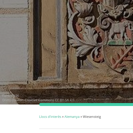
Font:
Pjt56
Drets d'autor:
Creative Commons CC BY-SA 4.0
Llocs d'interès
»
Alemanya
» Wiesensteig