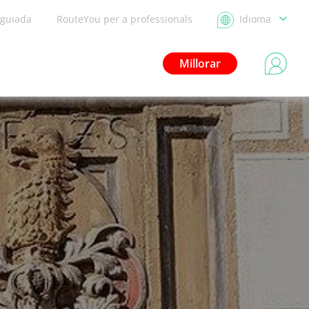
 guiada
RouteYou per a professionals
Idioma
Millorar