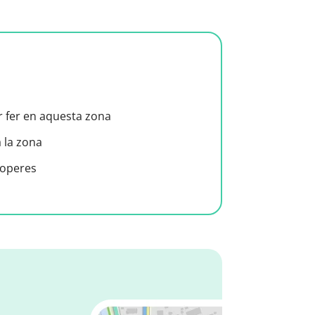
er fer en aquesta zona
a la zona
roperes