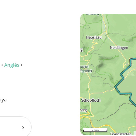
•
Anglès
•
nya
2 km