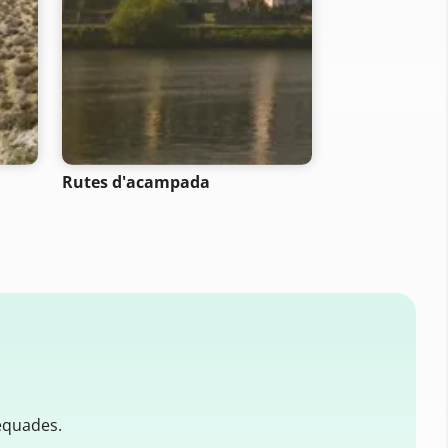
- SELECTION -
Rutes d'acampada
Rutes de bicic
muntanya
equades.