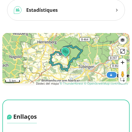
Estadístiques
5 km
Dades del mapa
© Thunderforest
© OpenStreetMap contributors
Enllaços