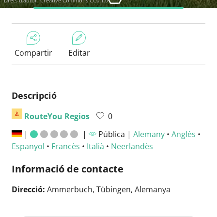
Drets d'autor:
Creative Commons CC0 1.0
Compartir
Editar
Descripció
RouteYou Regios
0
|
|
Pública |
Alemany
•
Anglès
•
Espanyol
•
Francès
•
Italià
•
Neerlandès
Informació de contacte
Direcció:
Ammerbuch, Tübingen, Alemanya