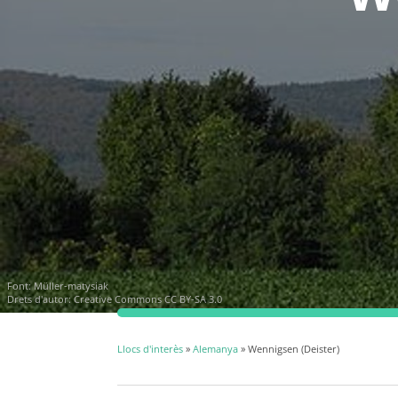
Font:
Müller-matysiak
Drets d'autor:
Creative Commons CC BY-SA 3.0
Llocs d'interès
»
Alemanya
» Wennigsen (Deister)