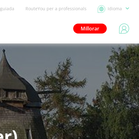
 guiada
RouteYou per a professionals
Idioma
Millorar
r)