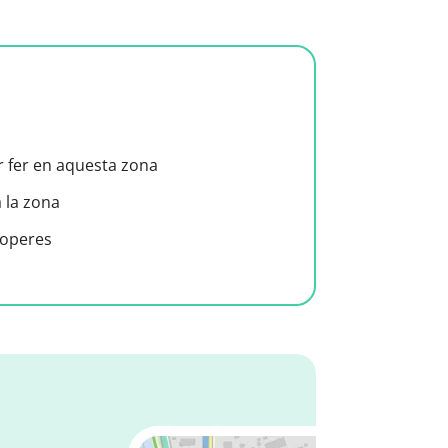
er fer en aquesta zona
a la zona
roperes