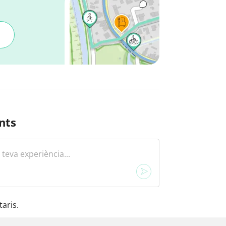
nts
aris.