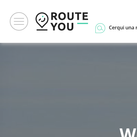
Cerqui una 
W