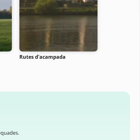
- SELECTION -
Rutes d'acampada
Rutes de bicic
muntanya
equades.