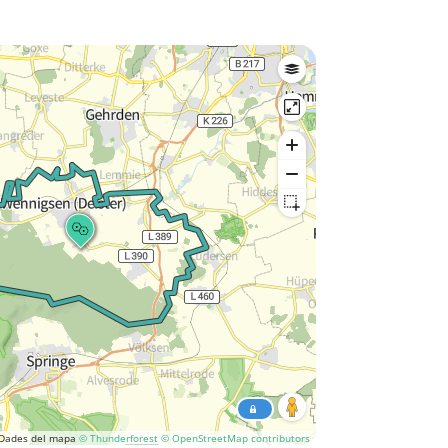
Dades del mapa
© Thunderforest
© OpenStreetMap contributors