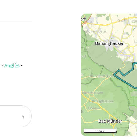
•
Anglès
•
5 km