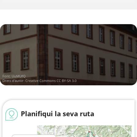
Font:
UuMUfQ
Drets d'autor:
Creative Commons CC BY-SA 3.0
Planifiqui la seva ruta