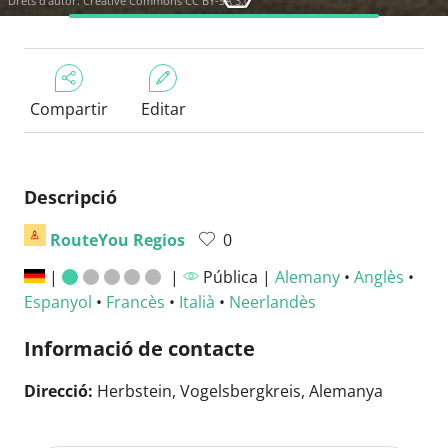
Drets d'autor:
Creative Commons CC BY-SA 3.0
Compartir
Editar
Descripció
RouteYou Regios
0
|
|
Pública |
Alemany
•
Anglès
•
Espanyol
•
Francès
•
Italià
•
Neerlandès
Informació de contacte
Direcció:
Herbstein, Vogelsbergkreis, Alemanya