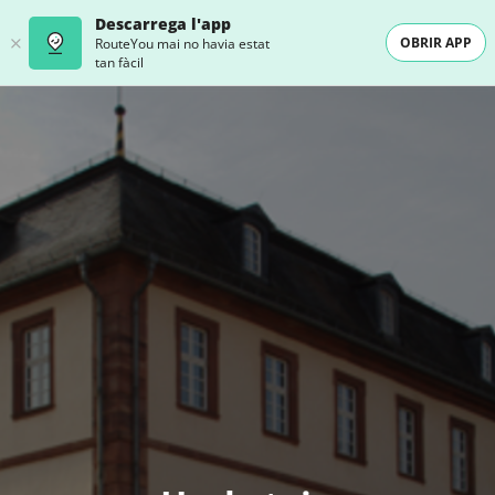
Descarrega l'app
OBRIR APP
RouteYou mai no havia estat
tan fàcil