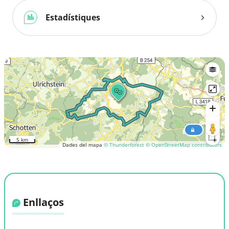
Estadístiques
5 km
Dades del mapa
© Thunderforest
© OpenStreetMap contributors
Enllaços