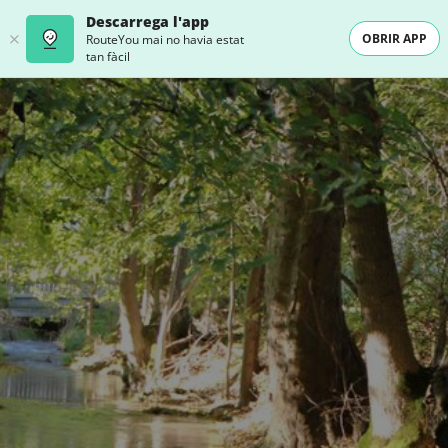
Descarrega l'app
OBRIR APP
RouteYou mai no havia estat
tan fàcil