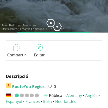
Font:
Bad Urach Tourismus
Drets d'autor:
Creative Commons CC BY-SA 2.0 de
Compartir
Editar
Descripció
RouteYou Regios
0
|
|
Pública |
Alemany
•
Anglès
•
Espanyol
•
Francès
•
Italià
•
Neerlandès