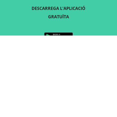
DESCARREGA L'APLICACIÓ
GRATUÏTA
SEGUEIX-NOS