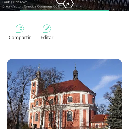
Font:
Julian Nyča
Drets d'autor:
Creative Commons CC BY 3.0
Compartir
Editar