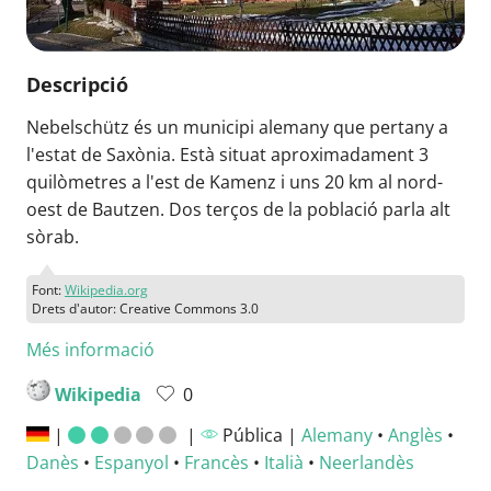
Descripció
Nebelschütz és un municipi alemany que pertany a
l'estat de Saxònia. Està situat aproximadament 3
quilòmetres a l'est de Kamenz i uns 20 km al nord-
oest de Bautzen. Dos terços de la població parla alt
sòrab.
Font:
Wikipedia.org
Drets d'autor: Creative Commons 3.0
Més informació
Wikipedia
0
|
|
Pública |
Alemany
•
Anglès
•
Danès
•
Espanyol
•
Francès
•
Italià
•
Neerlandès