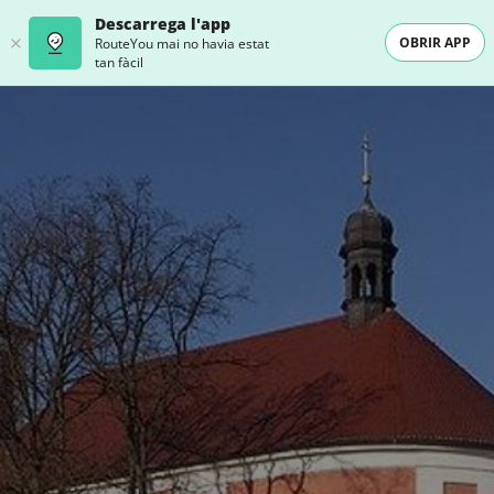
Descarrega l'app
OBRIR APP
RouteYou mai no havia estat
tan fàcil