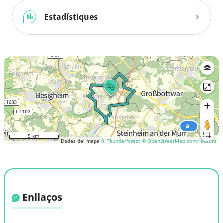
Estadístiques
5 km
Dades del mapa
© Thunderforest
© OpenStreetMap contributors
Enllaços