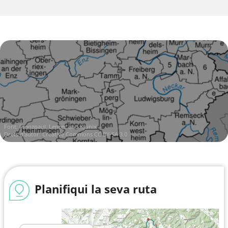
Font:
Franzpaul, Lencer and Kjunix
Drets d'autor:
Creative Commons CC BY-SA 3.0
Planifiqui la seva ruta