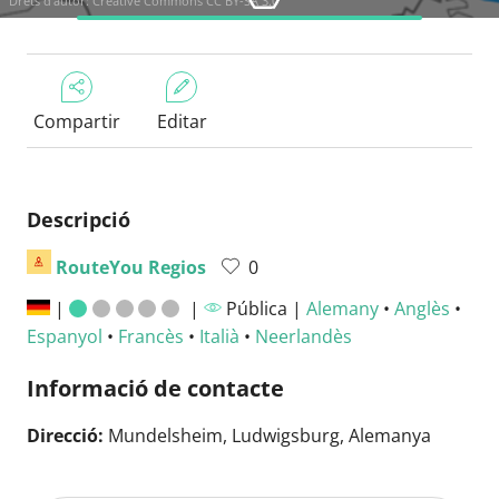
Drets d'autor:
Creative Commons CC BY-SA 3.0
Compartir
Editar
Descripció
RouteYou Regios
0
|
|
Pública |
Alemany
•
Anglès
•
Espanyol
•
Francès
•
Italià
•
Neerlandès
Informació de contacte
Direcció:
Mundelsheim, Ludwigsburg, Alemanya