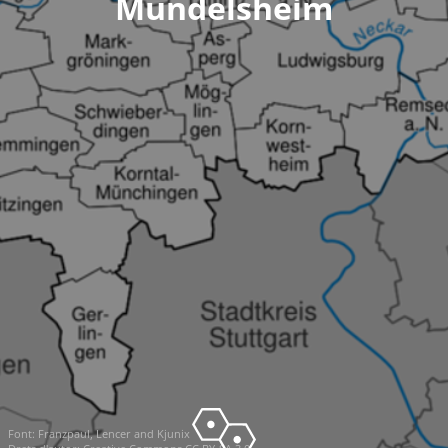
Mundelsheim
Font:
Franzpaul, Lencer and Kjunix