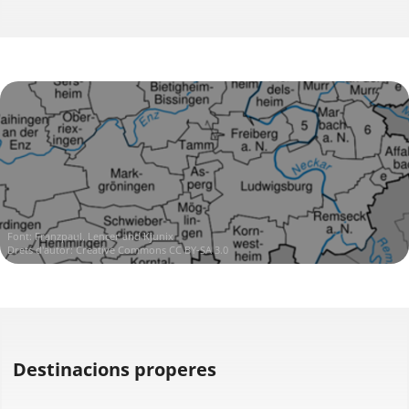
Font:
Franzpaul, Lencer and Kjunix
Drets d'autor:
Creative Commons CC BY-SA 3.0
Destinacions properes