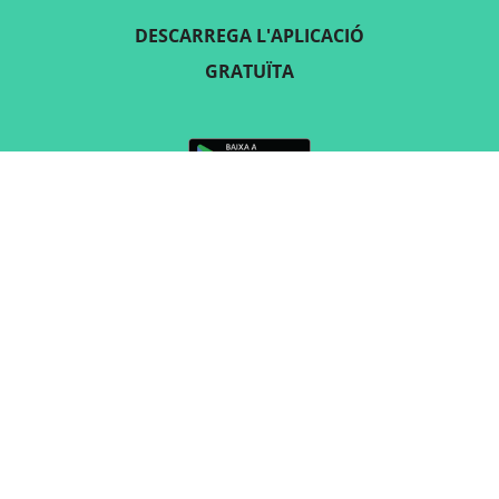
DESCARREGA L'APLICACIÓ
GRATUÏTA
SEGUEIX-NOS