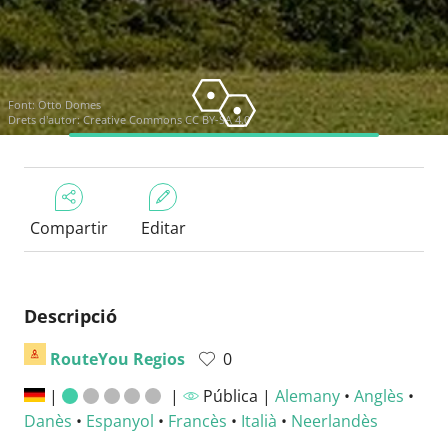
Font:
Otto Domes
Drets d'autor:
Creative Commons CC BY-SA 4.0
Compartir
Editar
Descripció
RouteYou Regios
0
|
|
Pública |
Alemany
•
Anglès
•
Danès
•
Espanyol
•
Francès
•
Italià
•
Neerlandès