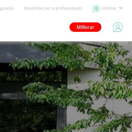
 guiada
RouteYou per a professionals
Idioma
Millorar