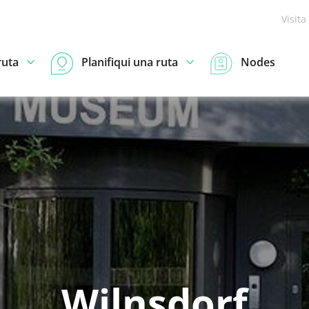
Visita
ruta
Planifiqui una ruta
Nodes
Wilnsdorf