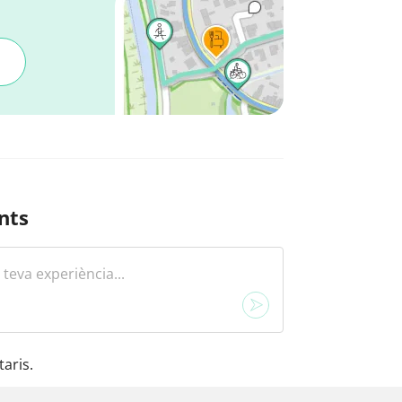
nts
aris.