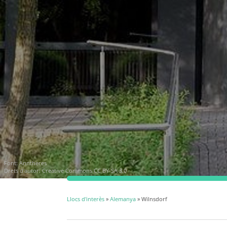
Font:
Anntheres
Drets d'autor:
Creative Commons CC BY-SA 3.0
Llocs d'interès
»
Alemanya
» Wilnsdorf