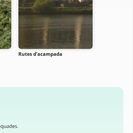
- SELECTION -
Rutes d'acampada
Rutes de bicic
muntanya
equades.