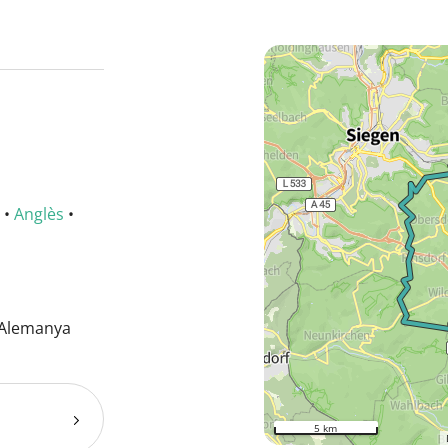
•
Anglès
•
 Alemanya
5 km