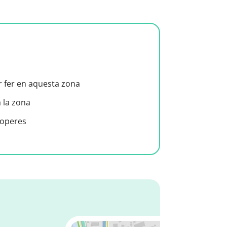
er fer en aquesta zona
a la zona
roperes