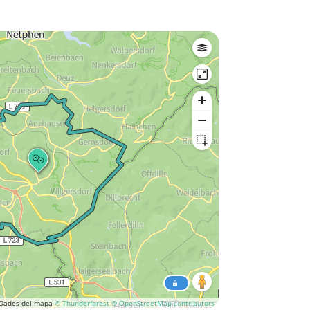
Dades del mapa
© Thunderforest
© OpenStreetMap contributors