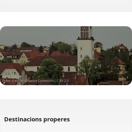
Font:
SteveK
Drets d'autor:
Creative Commons CC BY 2.5
Destinacions properes