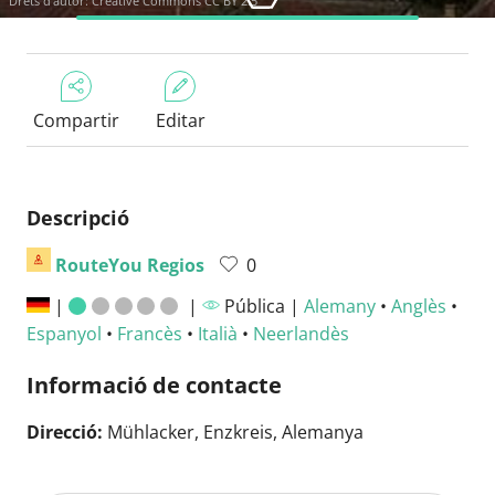
Drets d'autor:
Creative Commons CC BY 2.5
Compartir
Editar
Descripció
RouteYou Regios
0
|
|
Pública |
Alemany
•
Anglès
•
Espanyol
•
Francès
•
Italià
•
Neerlandès
Informació de contacte
Direcció:
Mühlacker, Enzkreis, Alemanya