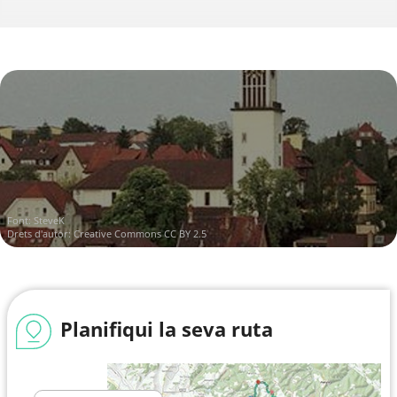
Font:
SteveK
Drets d'autor:
Creative Commons CC BY 2.5
Planifiqui la seva ruta