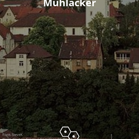
Mühlacker
Font:
SteveK