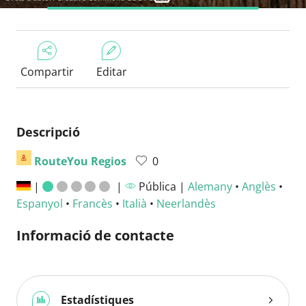
Compartir
Editar
Descripció
RouteYou Regios
0
|
|
Pública |
Alemany
•
Anglès
•
Espanyol
•
Francès
•
Italià
•
Neerlandès
Informació de contacte
Estadístiques