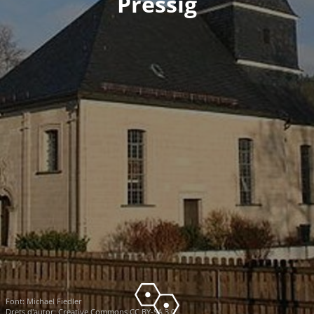
Pressig
Font:
Michael Fiedler
Drets d'autor:
Creative Commons CC BY-SA 3.0