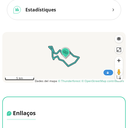
Estadístiques
5 km
Dades del mapa
© Thunderforest
© OpenStreetMap contributors
Enllaços