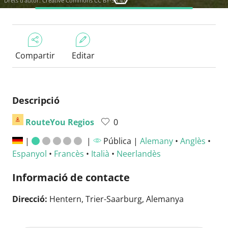
Drets d'autor:
Creative Commons CC BY-SA 4.0
Compartir
Editar
Descripció
RouteYou Regios
0
|
|
Pública |
Alemany
•
Anglès
•
Espanyol
•
Francès
•
Italià
•
Neerlandès
Informació de contacte
Direcció:
Hentern, Trier-Saarburg, Alemanya