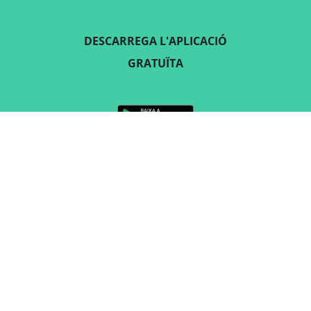
DESCARREGA L'APLICACIÓ
GRATUÏTA
SEGUEIX-NOS