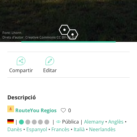
Font:
Lhorn
Drets d'autor:
Creative Commons CC BY-SA 4.0
Compartir
Editar
Descripció
RouteYou Regios
0
|
|
Pública |
Alemany
•
Anglès
•
Danès
•
Espanyol
•
Francès
•
Italià
•
Neerlandès