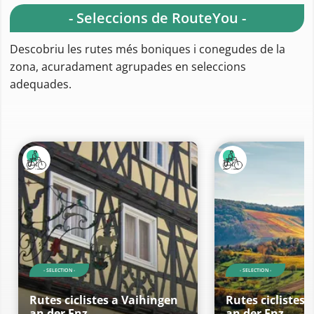
- Seleccions de RouteYou -
Descobriu les rutes més boniques i conegudes de la
zona, acuradament agrupades en seleccions
adequades.
- SELECTION -
- SELECTION -
Rutes ciclistes a Vaihingen
Rutes ciclistes 
an der Enz
an der Enz